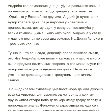
Андрића као романописца оцењују на различите начине:
по некима је писац успео да креира упечатљив свет
„Оријента у Европи“; по другима, Андрић је аутентични
аутор краћега даха, па је најбољи у новелама и
приповеткама, док му одричу вредност постигнућа у
већим композицијама. Било како било, Андрић је у свету
углавном познат по своја два романа, На Дрини ћуприја и
Травничка хроника.
Тужно је што се и сада, деценије после пишчеве смрти,
око Иве Андрића ломе политичка копља, и што је много
више предмет политичких спорова, а све мање служи као
извор инспирације модерним писцима. Не може се
уметничко дело вредновати тренутним политичким
ставом.
По Андрићевом схватању, уметност мора да има дубоких
веза са животом, али уметник од материјала који му
пружа живот ствара нова дела која имају трајну лепоту и
непролазан значај. Феномен стваралаштва огледа се у
томе што уметници издвајају из живота само оне појаве