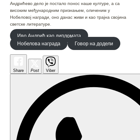
Андрићево дело је постало понос наше културе, а са
високим међународним признањем, оличеним у
Нобеловој награди, оно данас живи и као трајна својина
светске литературе.
Иво Андрић као дипломата
Нобелова награда
Говор на додели
Share
Post
Viber