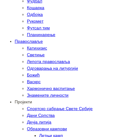
Фудбал
Кошарка
Одбојка
Рукомет
Футсал тим
Планинарење
Православље
Катихизис
Светиње
Лепота православља
Одговарања на литургији
Божић
Васкрс
Хармонично васпитање
Знамените личности
Пројекти
Спортско сабрање Свете Србије
Дани Српства
Дечја литија
Образовни кампови
Летњи камп