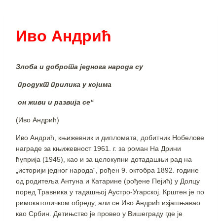
Иво Андрић
Злоба и доброта једнога народа су
продукт прилика у којима
он живи и развија се“
(Иво Андрић)
Иво Андрић, књижевник и дипломата, добитник Нобелове
награде за књижевност 1961. г. за роман На Дрини
ћуприја (1945), као и за целокупни дотадашњи рад на
„историји једног народа“, рођен 9. октобра 1892. године
од родитеља Антуна и Катарине (рођене Пејић) у Долцу
поред Травника у тадашњој Аустро-Угарској. Крштен је по
римокатоличком обреду, али се Иво Андрић изјашњавао
као Србин. Детињство је провео у Вишеграду где је