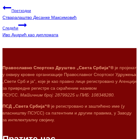
Претходни
Стваралаштво Десанке Максимовић
Следећи
Иво Андрић као дипломата
Православно Спортско Друштво „Света Србија“®
је пројекат
у оквиру кровне организације Православног Спортског Удружења
„Свети Срб и ја“, које је као правно лице регистровано у Агенцији
за привредне регистре са скраћеним називом
ПСУСС.
Матичним број: 28799225 и ПИБ: 108348280.
ПСД „Света Србија“®
је регистровано и заштићено име (у
власништву ПСУСС) са патентним и другим правима, у Заводу
за интелектуалну својину.
Пратите нас