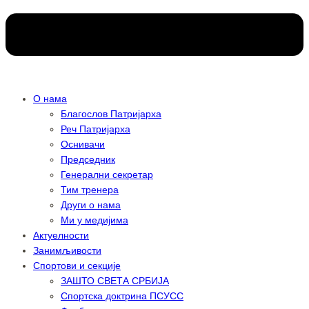
О нама
Благослов Патријарха
Реч Патријарха
Оснивачи
Председник
Генерални секретар
Тим тренера
Други о нама
Ми у медијима
Актуелности
Занимљивости
Спортови и секције
ЗАШТО СВЕТА СРБИЈА
Спортска доктрина ПСУСС