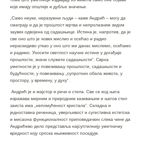
које имају општије и дубље значење.
„Само неуки, неразумни људи – каже Андрић – могу да
сматрају и да је прошлост мртва и непролазним зидом
заувек одвојена од садашњице. Истина је, напротив, да је
све оно што је човек мислио и осећао и радио
нераскидиво уткао у оно што ми данас мислимо, осећамо
и радимо. Уносити светлост научне истине у догађаје
прошлости, значи служити садашњости“. Сврха
уметности је у повезивању прошлости, садашњости и
будућности, у повезивању „супротних обала живота, у
простору, у времену, у духу“.
Андрић је и мајстор и речи и стила. Све се код њега
изражава мирним и природним казивањем и његов стил
заиста има „непомућеност кристала“. Складна и
једноставна реченица, уверљивост и сугестивна естетска
и мисаона функционалност приповедачких слика чине да
Андрићево дело представља најсуптилнију уметничку
вредност коју српска књижевност поседује.