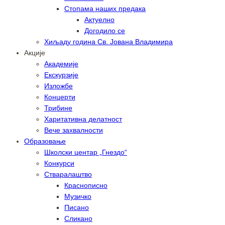
Стопама наших предака
Актуелно
Догодило се
Хиљаду година Св. Јована Владимира
Акције
Академије
Екскурзије
Изложбе
Концерти
Трибине
Харитативна делатност
Вече захвалности
Образовање
Школски центар „Гнездо“
Конкурси
Стваралаштво
Краснописно
Музичко
Писано
Сликано