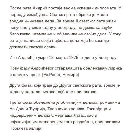
После рата Андрић постаје веома успешан дипломата. У
периоду између два Светска рата објавио је многа
вредна књижевна дела. За време II светског рата живи
повучено у свом стану у Београду, не дозвољавајући
било какво штампање и објављивање својих дела. У току
рата је написао своја најбоља дела која ће касније
доживети светску славу.
Иво Андрић је умро 13. марта 1975. године у Београду.
Прву фазу Андрићевог стваралаштва обележавају лирика
и песме у прози (Еx Ponto, Немири).
Друга фаза, која траје до Другог светскога рата, време је
када су настале његове најбоље приповетке.
Трећа фаза обележена је обимнијим делима, романима
На Дрини Ћуприја, Травничка хроника, Госпођица и
недовршеним делом Омерпаша Латас, као и
најзначајнијим остварењем тога раздобља, приповетком
Проклета авлија.