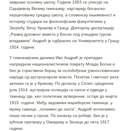
завршио основну школу. Године 1903 се уписује на
Сарајевску Велику гимназију, најстарију босанско-
херцеговачку средњу школу, а словенску књижевност и
историју студира на филозофским факултетима у
Загребу, Бечу, Кракову и Грацу. Докторску дисертацију
„Развој духовног живота у Босни под утицајем турске
владавине“ Андрић је одбранио на Универзитету у Грацу
1924. године.
У гимназијским данима Иво Андрић је припадао
напредном националистичком покрету Млада Босна и
био је страствени борац за ослобођење јужнословенских
народа од аустроугарске власти. Почетак I светског рата
затекао га је у Кракову. По доласку у Сплит, средином
јула 1914. аустријска полиција га хапси и одводи у
тамницу где, као политички затвореник, остаје до марта
1915. године. Међу зидовима мариборске тамнице, у
мраку самице, „понижен до скота“, Андрић интензивно
пише песме у прози. По изласку са робије, био је у
кућном притвору у Овчареву и Зеници до лета 1917.
године.