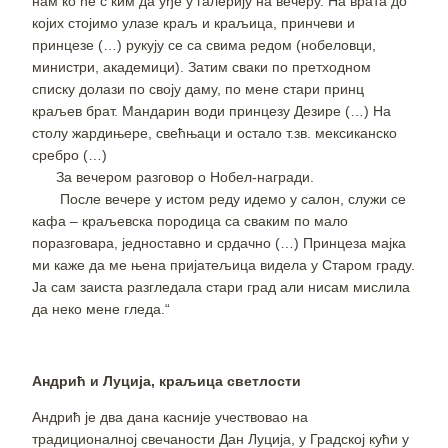
нам ко ће с ким да уђе у галерију на вечеру. На врата до
којих стојимо улазе краљ и краљица, принчеви и
принцезе (…) рукују се са свима редом (нобеловци,
министри, академици). Затим сваки по претходном
списку долази по своју даму, по мене стари принц
краљев брат. Мандарин води принцезу Дезире (…) На
столу жардињере, свећњаци и остало т.зв. мексиканско
сребро (…)
За вечером разговор о Нобел-награди.
После вечере у истом реду идемо у салон, служи се
кафа – краљевска породица са сваким по мало
поразговара, једноставно и срдачно (…) Принцеза мајка
ми каже да ме њена пријатељица видела у Старом граду.
Ја сам заиста разгледала стари град али нисам мислила
да неко мене гледа.“
Андрић и Луција, краљица светлости
Андрић је два дана касније учествовао на
традиционалној свечаности Дан Луција, у Градској кући у