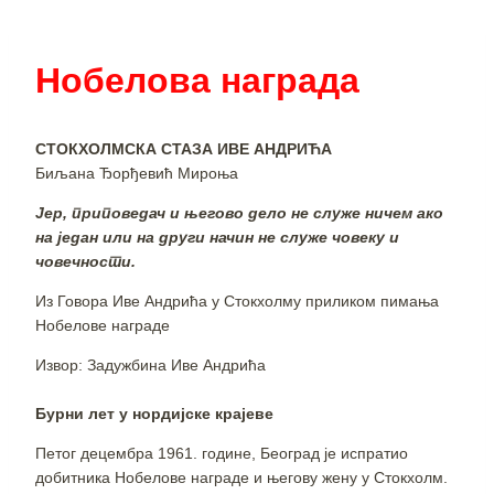
Нобелова награда
СТОКХОЛМСКА СТАЗА ИВЕ АНДРИЋА
Биљана Ђорђевић Мироња
Јер, приповедач и његово дело не служе ничем ако
на један или на други начин не служе човеку и
човечности.
Из Говора Иве Андрића у Стокхолму приликом пимања
Нобелове награде
Извор: Задужбина Иве Андрића
Бурни лет у нордијске крајеве
Петог децембра 1961. године, Београд је испратио
добитника Нобелове награде и његову жену у Стокхолм.