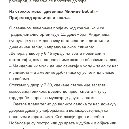
рокенрол, а славље се протегло до зоре.
Из стокхолмског дневника Милице Бабић –
Пријем код краљице и краља
О свечаном вечерњем пријему код краља, који се
традиционално организује 11. децембра, Андрићева
супруга је у свом дневнику оставила жив, детаљан и
динамичан запис, направљен оком сликара:
„Вечера у двору у 6.45 куцају на врата новинари и
фотографи, желе да нас сниме како се облачимо за двор
– Мандарин их моли да нас сачекају у холу – тамо су нас
и снимили – а америчке добитнике су успели да сниме
по собама.
Стижемо у двор у 7.30, свечане степенице застрте
кокосовим тепихом, црвено до првог спрата – ту су
гардеробе – прва за мушкарце друга за даме.
Одатле плави тепих до великог салона ту нас дочекују
дворске даме у униформама и великодостојници са
ордењем и фраковима. Сви лакеји црно и сребро.
Нобеловце су постројили до врата у дубини и објаснили