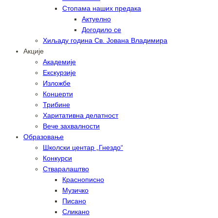
Стопама наших предака
Актуелно
Догодило се
Хиљаду година Св. Јована Владимира
Акције
Академије
Екскурзије
Изложбе
Концерти
Трибине
Харитативна делатност
Вече захвалности
Образовање
Школски центар „Гнездо“
Конкурси
Стваралаштво
Краснописно
Музичко
Писано
Сликано