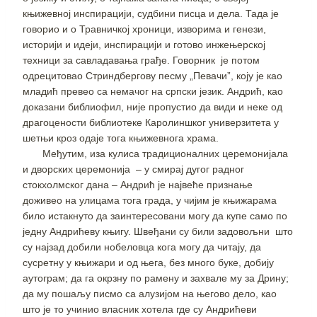
књижевној инспирацији, судбини писца и дела. Тада је
говорио и о Травничкој хроници, изворима и генези,
историји и идеји, инспирацији и готово инжењерској
техници за савладавања грађе. Говорник је потом
одрецитовао Стриндбергову песму „Певачи”, коју је као
младић превео са немачог на српски језик. Андрић, као
доказани библиофил, није пропустио да види и неке од
драгоцености библиотеке Каролиншког универзитета у
шетњи кроз одаје тога књижевнога храма.
Међутим, иза кулиса традиционалних церемонијала
и дворских церемонија – у смирај дугог радног
стокхолмског дана – Андрић је највеће признање
доживео на улицама тога града, у чијим је књижарама
било истакнуто да заинтересовани могу да купе само по
једну Андрићеву књигу. Швеђани су били задовољни што
су најзад добили нобеловца кога могу да читају, да
сусретну у књижари и од њега, без много буке, добију
аутограм; да га окрзну по рамену и захвале му за Дрину;
да му пошаљу писмо са алузијом на његово дело, као
што је то учинио власник хотела где су Андрићеви