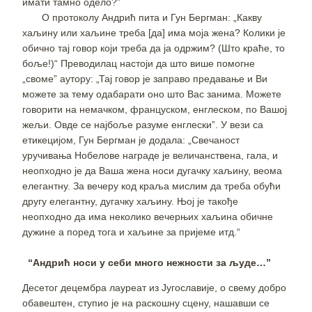
имати тамно одело?”
О протоколу Андрић пита и Гун Бергман: „Какву
хаљину или хаљине треба [да] има моја жена? Колики је
обично тај говор који треба да ја одржим? (Што краће, то
боље!)“ Преводилац настоји да што више помогне
„своме” аутору: „Тај говор је заправо предавање и Ви
можете за тему одабарати оно што Вас занима. Можете
говорити на немачком, француском, енглеском, по Вашој
жељи. Овде се најбоље разуме енглески”. У вези са
етикецијом, Гун Бергман је додала: „Свечаност
уручивања Нобелове награде је величанствена, гала, и
неопходно је да Ваша жена носи дугачку хаљину, веома
елегантну. За вечеру код краља мислим да треба обући
другу елегантну, дугачку хаљину. Њој је такође
неопходно да има неколико вечерњих хаљина обичне
дужине а поред тога и хаљине за пријеме итд.“
“Андрић носи у себи много нежности за људе…”
Десетог децембра лауреат из Југославије, о свему добро
обавештен, ступио је на раскошну сцену, нашавши се