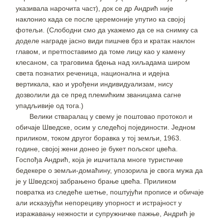
указивала нарочита част), док се др Андрић није
наклонио када се после церемоније упутио ка својој
фотељи. (Слободни смо да укажемо да се на снимку са
доделе награде јасно види пишчев брз и кратак наклон
главом, и претпоставимо да томе лицу као у камену
клесаном, са траговима бдења над хиљадама широм
света познатих реченица, национална и идејна
вертикала, као и урођени индивидуализам, нису
дозволили да се пред племићким званицама сагне
упадљивије од тога.)
Велики стваралац у свему је поштовао протокол и
обичаје Шведске, осим у следећој појединости. Једном
приликом, током другог боравка у тој земљи, 1963.
године, својој жени донео је букет пољског цвећа.
Госпођа Андрић, која је ишчитала многе туристичке
бедекере о земљи-домаћину, упозорила је свога мужа да
је у Шведској забрањено брање цвећа. Приликом
повратка из следеће шетње, поштујући прописе и обичаје
али исказујући непорециву упорност и истрајност у
изражавању нежности и супружничке пажње, Андрић је