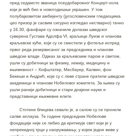
пред седамсто званица псеудобарокног Концерт-хола
који је већ био и новогодишње украшен. У том
полубајковитом амбијенту (југословенским гледаоцима
цео призор је сасвим сигурно изгледао нестварно) тачно
у 16.30, фанфаре су означиле долазак шведског
суверена Густава Адолфа VI, краљице Луизе и чланова
краљевске куће, који су се сместили у фотеље испред
првог реда резервисаног за председника и чланове
шведске владе. Одмах за краљевским паром и свитом,
ушли су добитници за физику, хемију, медицину и
књижевност – Хофштатер, Месбауер, Калвин, фон
Бекеши и Андрић, које су с леве стране пратили шведски
академици и чланови Нобеловог комитета. За њима су
ушли ранији добитници и стари доајени науке и
представници књижевне елите.
Стотине блицева севало је, а салом су се пронеле
салве аплауза. Те године председник Нобелове
фондације није се либио да критикује свет који је у
непрекидној трци у наоружавању, у којем једни живе у