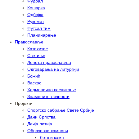
Фудбал
Кошарка
Одбојка
Рукомет
Футсал тим
Планинарење
Православље
Катихизис
Светиње
Лепота православља
Одговарања на литургији
Божић
Васкрс
Хармонично васпитање
Знамените личности
Пројекти
Спортско сабрање Свете Србије
Дани Српства
Дечја литија
Образовни кампови
Летњи камп