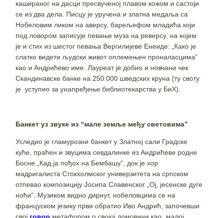
кашираног на дасци пресвученој плавом кожом и састоји
се из два дела. Писцу је уручена и златна медаља са
Нобеловим ликом на аверсу, барељефом младића који
под ловором записује певање муза на реверсу, на којем
је и стих из шестог певања Вергилијеве Енеиде: „Како је
слатко видети људски живот оплемењен проналасцима”
као и Андрићево име. Лауреат је добио и новчани чек
Скандинавске банке на 250.000 шведских круна (ту своту
је уступио за унапређење библиотекарства у БиХ).
Банкет уз звуке из “мале земље међу световима”
Уследио је гламурозни банкет у Златној сали Градске
куће, праћен и звуцима севдалинке из Андрићеве родне
Босне „Кад ја пођох на Бембашу”, док је хор
мадригалиста Стокхолмског универзитета на српском
отпевао композицију Јосипа Славенског „Ој, јесенске дуге
ноћи”. Музиком видно дирнут, нобеловцима се на
француском језику први обратио Иво Андрић, започевши
свој
говор
метафором о својој домовини као „малој