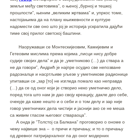
земљи међу световима”, о њеној „бурној и тешкој
прошлости”, њеним „великим жртвама” и, упркос томе,
настојањима да на плану књижевности и културе
надомести све оно што јој је историја ускратила дајући
тиме свој прилог светској баштини.
Наоружавши се Монтескијеовим, Камијевим и
Гетеовим мислима према којима „писци нису добре
судије својих дела” и да је „уметниково (…) да ствара а
не да говори”, Андрић је најпре осудио све непозване
радозналце и насртљиве уљезе у уметникове радионице
упитавши се „зар [то] не изгледа помало као неправда
(…) да се од оног који је створио неко уметничко дело,
поред тога што нам је дао своју креацију, дакле део себе,
очекује да каже нешто и о себи и о том делу и зар није
говор уметничких дела чистији и јаснији ако се не меша
са живим гласом његовог ствараоца”.
А онда је “Толстој са Балкана” проговорио о ономе о
чему највише зна – о причи и причању, и то о причању
од древног патријархалног па до оног модерних