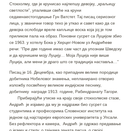
Стокхолму, где је крунисао најлепшу девојку, „краљицу
светлости”, упаливши свеће на круни
седамнаестогодишње Гун Ватстет. Тај писац сериозног
лица, у званични говор тихо је уткао и савет како да се
девојка ослободи вреле капљице воска која јој је том
приликом пала на образ. Поновни сусрет са Луцијом збио
се 1963. у хотелу Бока у Херцег-Новом уз Андрићеве
речи: “Пре две године имао сам част да упознам Шведску
и да крунишем моју Луцију… Моја Луција није више
Луција, али мени је драго што се традиција наставља…”
Писац је 16. Децембра, као припадник велике породице
добитника Нобеловог знамења, непланирано отворио
изложбу посвећену великом индијском песнику,
добитнику награде 1913. године, Рабиндранату Тагори.
Прибирајући утиске на крају своје стокхолмске стазе,
Андрић је изјавио да му је најдражи био сусрет са
студентима и професорима Словенског института на
једном од најстаријих европских универзитета у Упсали.
Без рефлектора и камера, Андрић је одржао предавање
о језику и стилу, о тајнама заната писца, о својој