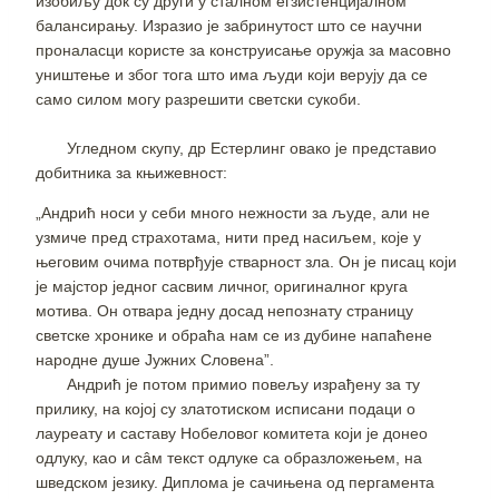
изобиљу док су други у сталном егзистенцијалном
балансирању. Изразио је забринутост што се научни
проналасци користе за конструисање оружја за масовно
уништење и због тога што има људи који верују да се
само силом могу разрешити светски сукоби.
Угледном скупу, др Естерлинг овако је представио
добитника за књижевност:
„Андрић носи у себи много нежности за људе, али не
узмиче пред страхотама, нити пред насиљем, које у
његовим очима потврђује стварност зла. Он је писац који
је мајстор једног сасвим личног, оригиналног круга
мотива. Он отвара једну досад непознату страницу
светске хронике и обраћа нам се из дубине напаћене
народне душе Јужних Словена”.
Андрић је потом примио повељу израђену за ту
прилику, на којој су златотиском исписани подаци о
лауреату и саставу Нобеловог комитета који је донео
одлуку, као и сâм текст одлуке са образложењем, на
шведском језику. Диплома је сачињена од пергамента