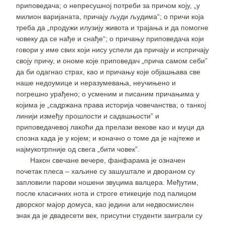
приповедача; о непресушној потреби за причом коју, „у
милион варијаната, причају људи људима“; о причи која
треба да „продужи илузију живота и трајања и да помогне
човеку да се нађе и снађе“; о причању приповедача који
говори у име свих који нису успели да причају и испричају
своју причу, и ономе које приповедач „прича самом себи”
да би одагнао страх, као и причању које објашњава све
наше недоумице и неразумевања, неучињено и
погрешно урађено; о усменим и писаним причањима у
којима је „садржана права историја човечанства; о танкој
линији између прошлости и садашњости” и
приповедачевој лакоћи да прелази векове као и муци да
спозна када је у којем; и коначно о томе да је најтеже и
најмукотрпније од свега „бити човек”.
Након свечане вечере, фанфарама је означен
почетак плеса – хаљине су зашуштале и двораном су
запловили парови ношени звуцима валцера. Међутим,
после класичних нота и строге етикеције под палицом
дворског мајор домуса, као једини али недвосмислен
знак да је двадесети век, присутни студенти заиграли су