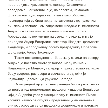
просторијама Краљевске чекаонице Стохолмског
аеродрома, наизменично је, на српском, немачком и
француском, одговарао на питања многобројних
новинара који су били пријатно затечени скрупулозним
пишчевим познавањем савремене шведске књижевности.
Андрић се затим уписао у књигу почасних гостију
Аеродрома, потом упутио на свечани ручак који му је
приредио Андер Естерлинг, секретар Шведске краљевске
академије, и поподневну посету председнику Нобелове
фондације, Арнеу Тиселиусу.
Током петнаестодневног боравка у земљи на северу,
Андрић је посетио многе установе, међу којима и
Националну и Модерну галерију и присуствовао великом
броју сусрета, разговора и свечаности од којих је
најважнија церемонија уручења награде.
Осми децембар у пишчевој агенди био је резервисан
за пријем код реномираног шведског издавача Бонијерса
који је Андрића увео у скандинавску књижевност. Писац
хроника нашао се окружен представницима књижевне
елите, сусревши се са шведским академиком и потоњим