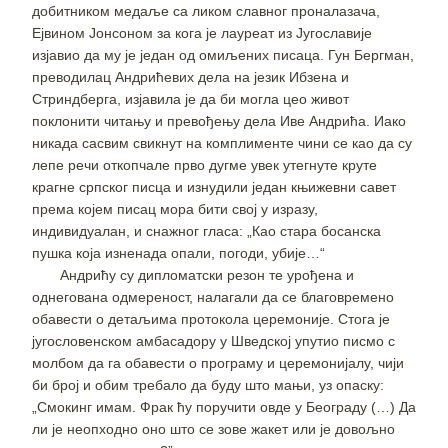
добитником медаље са ликом славног проналазача,
Ејвином Јонсоном за кога је лауреат из Југославије
изјавио да му је један од омиљених писаца. Гун Бергман,
преводилац Андрићевих дела на језик Ибзена и
Стриндберга, изјавила је да би могла цео живот
поклонити читању и превођењу дела Иве Андрића. Иако
никада сасвим свикнут на комплименте чини се као да су
лепе речи откопчале прво дугме увек утегнуте круте
крагне српског писца и изнудили један књижевни савет
према којем писац мора бити свој у изразу,
индивидуалан, и снажног гласа: „Као стара босанска
пушка која изненада опали, погоди, убије…“
Андрићу су дипломатски резон те урођена и
однегована одмереност, налагали да се благовремено
обавести о детаљима протокола церемоније. Стога је
југословенском амбасадору у Шведској упутио писмо с
молбом да га обавести о програму и церемонијалу, чији
би број и обим требало да буду што мањи, уз опаску:
„Смокинг имам. Фрак ћу поручити овде у Београду (…) Да
ли је неопходно оно што се зове жакет или је довољно