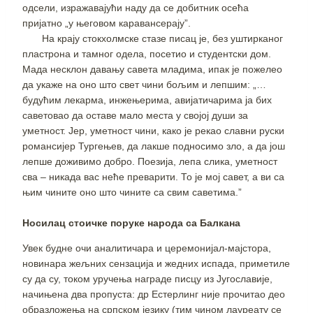
одсели, изражавајући наду да се добитник осећа
пријатно „у његовом каравансерају”.
На крају стокхолмске стазе писац је, без уштирканог
пластрона и тамног одела, посетио и студентски дом.
Мада несклон давању савета младима, ипак је пожелео
да укаже на оно што свет чини бољим и лепшим: „…
будућим лекарма, инжењерима, авијатичарима ја бих
саветовао да оставе мало места у својој души за
уметност. Јер, уметност чини, како је рекао славни руски
романсијер Тургењев, да лакше подносимо зло, а да још
лепше доживимо добро. Поезија, лепа слика, уметност
сва – никада вас неће преварити. То је мој савет, а ви са
њим чините оно што чините са свим саветима.”
Носилац стоичке поруке народа са Балкана
Увек будне очи аналитичара и церемонијал-мајстора,
новинара жељних сензација и жедних испада, приметиле
су да су, током уручења награде писцу из Југославије,
начињена два пропуста: др Естерлинг није прочитао део
образложења на српском језику (тим чином лауреату се