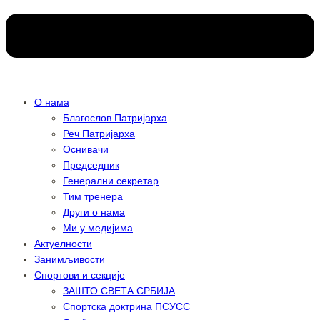
О нама
Благослов Патријарха
Реч Патријарха
Оснивачи
Председник
Генерални секретар
Тим тренера
Други о нама
Ми у медијима
Актуелности
Занимљивости
Спортови и секције
ЗАШТО СВЕТА СРБИЈА
Спортска доктрина ПСУСС