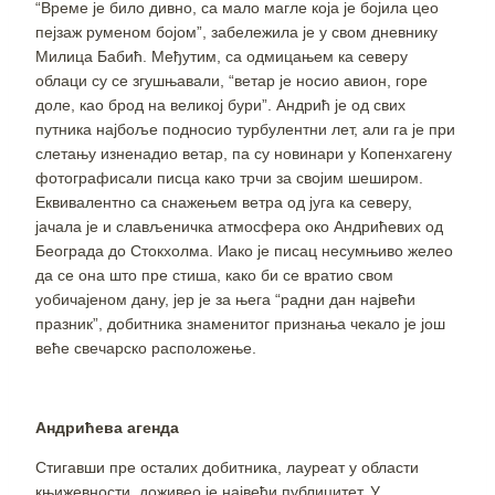
“Време је било дивно, са мало магле која је бојила цео
пејзаж руменом бојом”, забележила је у свом дневнику
Милица Бабић. Међутим, са одмицањем ка северу
облаци су се згушњавали, “ветар је носио авион, горе
доле, као брод на великој бури”. Андрић је од свих
путника најбоље подносио турбулентни лет, али га је при
слетању изненадио ветар, па су новинари у Копенхагену
фотографисали писца како трчи за својим шеширом.
Еквивалентно са снажењем ветра од југа ка северу,
јачала је и слављеничка атмосфера око Андрићевих од
Београда до Стокхолма. Иако је писац несумњиво желео
да се она што пре стиша, како би се вратио свом
уобичајеном дану, јер је за њега “радни дан највећи
празник”, добитника знаменитог признања чекало је још
веће свечарско расположење.
Андрићева агенда
Стигавши пре осталих добитника, лауреат у области
књижевности, доживео је највећи публицитет. У