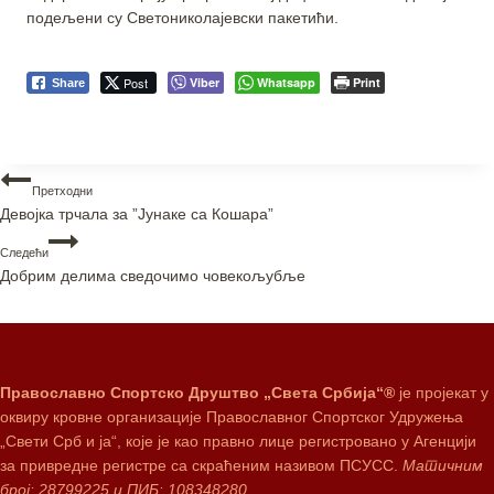
подељени су Светониколајевски пакетићи.
Post
Viber
Whatsapp
Print
Share
Претходни
Девојка трчала за ”Јунаке са Кошара”
Следећи
Добрим делима сведочимо човекољубљe
Православно Спортско Друштво „Света Србија“®
је пројекат у
оквиру кровне организације Православног Спортског Удружења
„Свети Срб и ја“, које је као правно лице регистровано у Агенцији
за привредне регистре са скраћеним називом ПСУСС.
Матичним
број: 28799225 и ПИБ: 108348280.