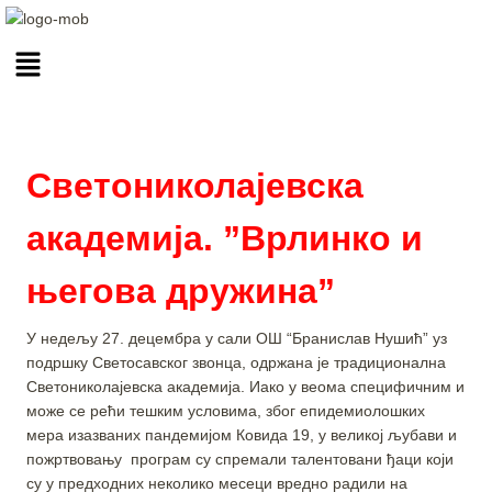
Светониколајевска
академија. ”Врлинко и
његова дружина”
У недељу 27. децембра у сали ОШ “Бранислав Нушић” уз
подршку Светосавског звонца, одржана је традиционална
Светониколајевска академијa. Иако у веома специфичним и
може се рећи тешким условима, због епидемиолошких
мера изазваних пандемијом Ковида 19, у великој љубави и
пожртвовању програм су спремали талентовани ђаци који
су у предходних неколико месеци вредно радили на