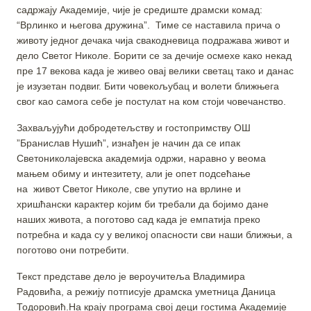
садржају Академије, чије је средиште драмски комад:
“Врлинко и његова дружина”. Тиме се наставила прича о
животу једног дечака чија свакодневица подражава живот и
дело Светог Николе. Борити се за дечије осмехе како некад
пре 17 векова када је живео овај велики светац тако и данас
је изузетан подвиг. Бити човекољубац и волети ближњега
свог као самога себе је постулат на ком стоји човечанство.
Захваљујући добродетељству и гостопримству ОШ
”Бранислав Нушић”, изнађен је начин да се ипак
Светониколајевска академија одржи, наравно у веома
мањем обиму и интезитету, али је опет подсећање
на живот Светог Николе, све упутио на врлине и
хришћански карактер којим би требали да бојимо дане
наших живота, а поготово сад када је емпатија преко
потребна и када су у великој опасности сви наши ближњи, а
поготово они потребити.
Текст представе дело је вероучитеља Владимира
Радовића, а режију потписује драмска уметница Даница
Тодоровић.На крају програма свој деци гостима Академије