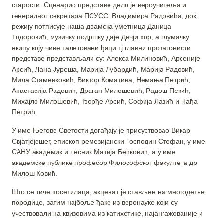
старости. Сценарио представе дело је вероучитеља и
генералног секретара ПСУСС, Владимира Радовића, док
режију потписује наша драмска уметница Даница
Тодоровић, музичку подршку даје Дечји хор, а глумачку
екипу коју чине талетовани ђаци тј главни протагонисти
представе представљали су: Алекса Милиновић, Арсеније
Арсић, Лана Јуреша, Марија Лубардић, Марија Радовић,
Мила Стаменковић, Виктор Коматина, Немања Петрић,
Анастасија Радовић, Драган Милошевић, Радош Пекић,
Михајло Милошевић, Ђорђе Арсић, Софија Лазић и Нађа
Петрић.
У име Његове Светости догађају је присуствовао Викар
Свјатјејешег, епископ ремезијански Господин Стефан, у име
САНУ академик и песник Матија Бећковић, а у име
академске публике професор Философског факултета др
Милош Ковић.
Што се тиче посетилаца, акценат је стављен на многодетне
породице, затим најбоље ђаке из веронауке који су
учествовали на квизовима из катихетике, најангажованије и