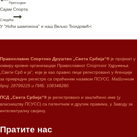
Претходни
Сајам Спорта
Следећи
У ”Ноћи шампиона” и наш Вељко Ђондовић<
Православно Спортско Друштво „Света Србија“®
је пројекат у
оквиру кровне организације Православног Спортског Удружења
„Свети Срб и ја“, које је као правно лице регистровано у Агенцији
за привредне регистре са скраћеним називом ПСУСС.
Матичним
број: 28799225 и ПИБ: 108348280.
ПСД „Света Србија“®
је регистровано и заштићено име (у
власништву ПСУСС) са патентним и другим правима, у Заводу за
интелектуалну својину.
Пратите нас