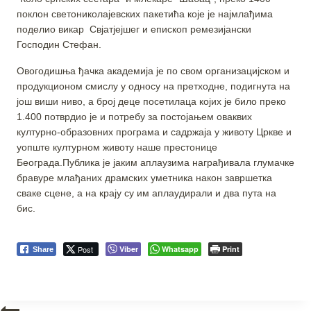
поклон светониколајевских пакетића које је најмлађима
поделио викар Свјатјејшег и епископ ремезијански
Господин Стефан.
Овогодишња ђачка академија је по свом организацијском и
продукционом смислу у односу на претходне, подигнута на
још виши ниво, а број деце посетилаца којих је било преко
1.400 потврдио је и потребу за постојањем оваквих
културно-образовних програма и садржаја у животу Цркве и
уопште културном животу наше престонице
Београда.Публика је јаким аплаузима награђивала глумачке
бравуре млађаних драмских уметника након завршетка
сваке сцене, а на крају су им аплаудирали и два пута на
бис.
Post
Viber
Whatsapp
Print
Share