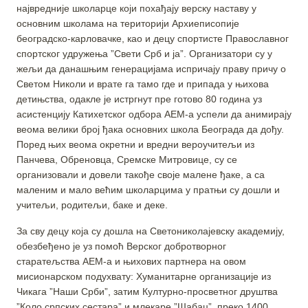
највредније школарце који похађају верску наставу у
основним школама на територији Архиеписопије
београдско-карловачке, као и децу спортисте Православног
спортског удружења ”Свети Срб и ја”. Организатори су у
жељи да данашњим генерацијама испричају праву причу о
Светом Николи и врате га тамо где и припада у њихова
детињства, одакле је истргнут пре готово 80 година уз
асистенцију Катихетског одбора АЕМ-а успели да анимирају
веома велики број ђака основних школа Београда да дођу.
Поред њих веома окретни и вредни вероучитељи из
Панчева, Обреновца, Сремске Митровице, су се
организовали и довели такође своје малене ђаке, а са
маленим и мало већим школарцима у пратњи су дошли и
учитељи, родитељи, баке и деке.
За сву децу која су дошла на Светониколајевску академију,
обезбеђено је уз помоћ Верског добротворног
старатељства АЕМ-а и њихових партнера на овом
мисионарском подухвату: Хуманитарне организације из
Чикага ”Наши Срби”, затим Културно-просветног друштва
”Коло српских сестара” и млекаре ”Шабац”, преко 1400