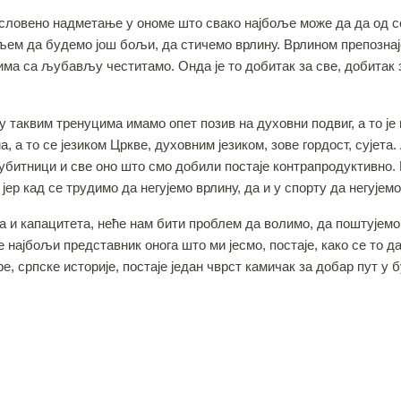
ословено надметање у ономе што свако најбоље може да да од себ
циљем да будемо још бољи, да стичемо врлину. Врлином препозн
јима са љубављу честитамо. Онда је то добитак за све, добитак з
у таквим тренуцима имамо опет позив на духовни подвиг, а то је
 а то се језиком Цркве, духовним језиком, зове гордост, сујета.
 губитници и све оно што смо добили постаје контрапродуктивно
 јер кад се трудимо да негујемо врлину, да и у спорту да негује
 и капацитета, неће нам бити проблем да волимо, да поштујемо, 
 најбољи представник онога што ми јесмо, постаје, како се то д
 српске историје, постаје један чврст камичак за добар пут у б