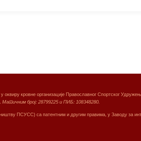
т у оквиру кровне организације Православног Спортског Удружења 
.
Матичним број: 28799225 и ПИБ: 108348280.
сништву ПСУСС) са патентним и другим правима, у Заводу за инт