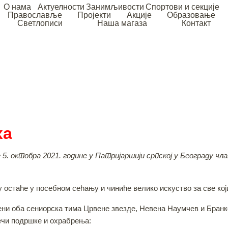
О нама
Актуелности
Занимљивости
Спортови и секције
Православље
Пројекти
Акције
Образовање
Светлописи
Наша магаза
Контакт
ха
5. октобра 2021. године у Патријаршији српској у Београду чл
остаће у посебном сећању и чиниће велико искуство за све који
ени оба сениорска тима Црвене звезде, Невена Наумчев и Бранк
речи подршке и охрабрења: