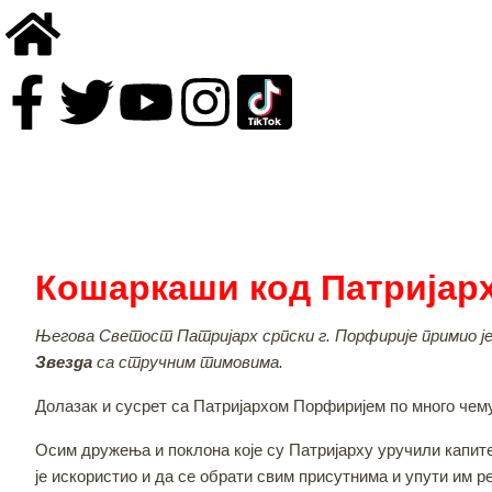
Кошаркаши код Патријар
Његова Светост Патријарх српски г. Порфирије примио је 
Звезда
са стручним тимовима.
Долазак и сусрет са Патријархом Порфиријем по много чему 
Осим дружења и поклона које су Патријарху уручили капит
је искористио и да се обрати свим присутнима и упути им 