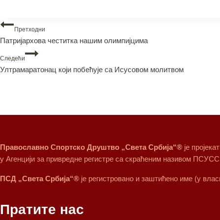
Претходни
Патријархова честитка нашим олимпијцима
Следећи
Ултрамаратонац који побећује са Исусовом молитвом
Православно Спортско Друштво „Света Србија“®
је пројека
у Агенцији за привредне регистре са скраћеним називом ПСУСС
ПСД „Света Србија“®
је регистровано и заштићено име (у вла
Пратите нас