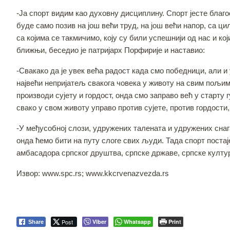
-Ја спорт видим као духовну дисциплину. Спорт јесте благ
буде само позив на још већи труд, на још већи напор, са 
са којима се такмичимо, коју су били успешнији од нас и ко
ближњи, беседио је патријарх Порфирије и наставио:
-Свакако да је увек већа радост када смо победници, али и 
највећи непријатељ свакога човека у животу на свим пољима,
производи сујету и гордост, онда смо заправо већ у старту
свако у свом животу управо против сујете, против гордости,
-У међусобној слози, удружених талената и удружених снага
онда ћемо бити на путу слоге свих људи. Тада спорт постаје
амбасадора српског друштва, српске државе, српске културе,
Извор: www.spc.rs; www.kkcrvenazvezda.rs
Post
Viber
Whatsapp
Print
Share