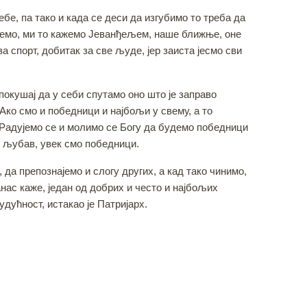
е, па тако и када се деси да изгубимо то треба да
ајемо, ми то кажемо Јеванђељем, наше ближње, оне
а спорт, добитак за све људе, јер заиста јесмо сви
 покушај да у себи спутамо оно што је заправо
 Ако смо и победници и најбољи у свему, а то
. Радујемо се и молимо се Богу да будемо победници
мо љубав, увек смо победници.
да препознајемо и слогу других, а кад тако чинимо,
анас каже, један од добрих и често и најбољих
удућност, истакао је Патријарх.