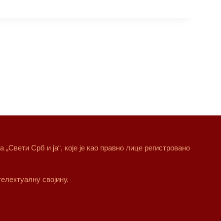
„Свети Срб и ја“, које је као правно лице регистровано
електуалну својину.