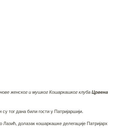
анове женског и мушког Кошаркашког клуба
Црвена
 су тог дана били гости у Патријаршији.
о Лазић, долазак кошаркашке делегације Патријарх