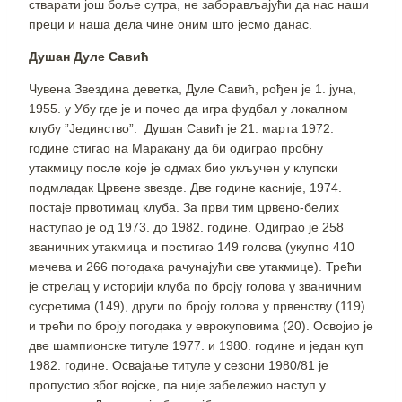
стварати још боље сутра, не заборављајући да нас наши
преци и наша дела чине оним што јесмо данас.
Душан Дуле Савић
Чувена Звездина деветка, Дуле Савић, рођен је 1. јуна,
1955. у Убу где је и почео да игра фудбал у локалном
клубу ”Јединство”. Душан Савић је 21. марта 1972.
године стигао на Маракану да би одиграо пробну
утакмицу после које је одмах био укључен у клупски
подмладак Црвене звезде. Две године касније, 1974.
постаје првотимац клуба. За први тим црвено-белих
наступао је од 1973. до 1982. године. Одиграо је 258
званичних утакмица и постигао 149 голова (укупно 410
мечева и 266 погодака рачунајући све утакмице). Трећи
је стрелац у историји клуба по броју голова у званичним
сусретима (149), други по броју голова у првенству (119)
и трећи по броју погодака у еврокуповима (20). Освојио је
две шампионске титуле 1977. и 1980. године и један куп
1982. године. Освајање титуле у сезони 1980/81 је
пропустио због војске, па није забележио наступ у