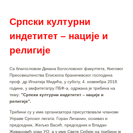
Српски културни
индетитет – нације и
религије
Са благословом Декана Богословског факултета, Његовог
Преосвештенства Епископа браничевског господина
проф. др Игнaтија Мидићa, у суботу, 4. новембра 2018.
године, у амфитетатру ПБФ-а, одржана је трибина на
тему:
”Српски културни индетитет – нације и
религије”.
Трибини су у име организатора присуствовали чланови
Управе Српског легата: Горан Личанин, оснивач и
председник, Жељко Васић, председник и Владан
Живановић члан УО, а у име Свете Србије на трибини је