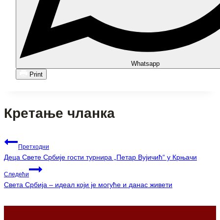
Whatsapp
Print
Кретање чланка
Претходни
Деца Свете Србије гости турнира „Петар Вујичић“ у Крњачи
Следећи
Света Србија – идеал који је могуће и данас живети