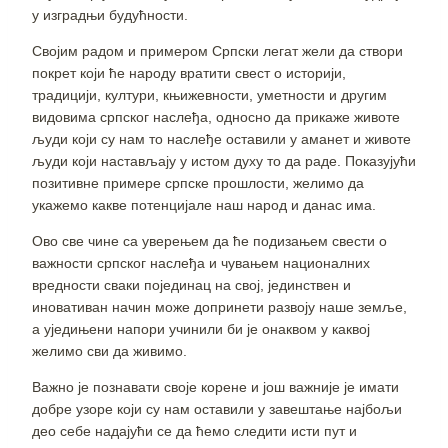
у изградњи будућности.
Својим радом и примером Српски легат жели да створи
покрет који ће народу вратити свест о историји,
традицији, култури, књижевности, уметности и другим
видовима српског наслеђа, односно да прикаже животе
људи који су нам то наслеђе оставили у аманет и животе
људи који настављају у истом духу то да раде. Показујући
позитивне примере српске прошлости, желимо да
укажемо какве потенцијале наш народ и данас има.
Ово све чине са уверењем да ће подизањем свести о
важности српског наслеђа и чувањем националних
вредности сваки појединац на свој, јединствен и
иновативан начин може допринети развоју наше земље,
а уједињени напори учинили би је онаквом у каквој
желимо сви да живимо.
Важно је познавати своје корене и још важније је имати
добре узоре који су нам оставили у завештање најбољи
део себе надајући се да ћемо следити исти пут и