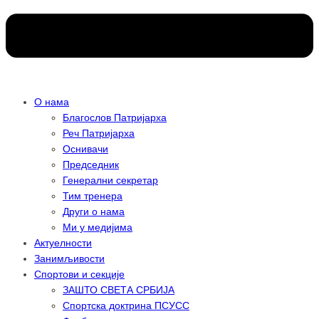
О нама
Благослов Патријарха
Реч Патријарха
Оснивачи
Председник
Генерални секретар
Тим тренера
Други о нама
Ми у медијима
Актуелности
Занимљивости
Спортови и секције
ЗАШТО СВЕТА СРБИЈА
Спортска доктрина ПСУСС