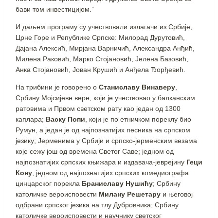
бави том инвестицијом.”
И даљем програму су учествовали излагачи из Србије,
Црне Горе и Републике Српске: Милорад Дурутовић,
Дајана Алексић, Мирјана Варничић, Александра Анђић,
Милена Раковић, Марко Стојановић, Јелена Базовић,
Анка Стојановић, Јован Крушић и Анђела Ђорђевић.
На трибини је говорено о
Станиславу Винаверу
,
Србину Мојсијеве вере, који је учествовао у балканским
ратовима и Првом светском рату као један од 1300
каплара;
Васку Попи
, који је по етничком пореклу био
Румун, а један је од најпознатијих песника на српском
језику; Јерменима у Србији и српско-јерменским везама
које сежу још од времена Светог Саве; једном од
најпознатијих српских књижара и издавача-јеврејину
Геци
Кону
; једном од најпознатијих српских комедиографа
цинцарског порекла
Браниславу Нушићу
; Србину
католичке вероисповести
Милану Решетару
и његовој
одбрани српског језика на тлу Дубровника; Србину
католичке вероисповести и научнику светског