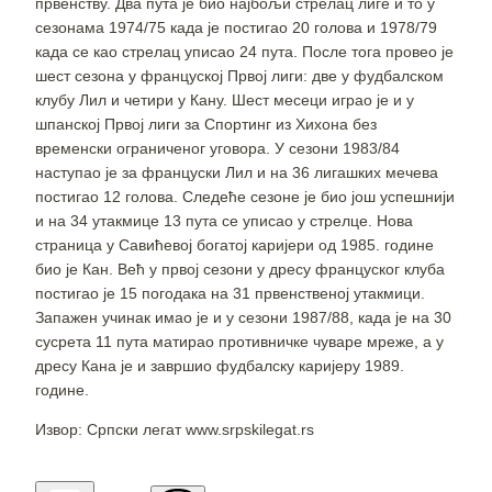
првенству. Два пута је био најбољи стрелац лиге и то у
сезонама 1974/75 када је постигао 20 голова и 1978/79
када се као стрелац уписао 24 пута. После тога провео је
шест сезона у француској Првој лиги: две у фудбалском
клубу Лил и четири у Кану. Шест месеци играо је и у
шпанској Првој лиги за Спортинг из Хихона без
временски ограниченог уговора. У сезони 1983/84
наступао је за француски Лил и на 36 лигашких мечева
постигао 12 голова. Следеће сезоне је био још успешнији
и на 34 утакмице 13 пута се уписао у стрелце. Нова
страница у Савићевој богатој каријери од 1985. године
био је Кан. Већ у првој сезони у дресу француског клуба
постигао је 15 погодака на 31 првенственој утакмици.
Запажен учинак имао је и у сезони 1987/88, када је на 30
сусрета 11 пута матирао противничке чуваре мреже, а у
дресу Кана је и завршио фудбалску каријеру 1989.
године.
Извор: Српски легат www.srpskilegat.rs