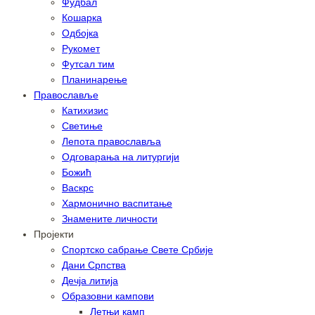
Фудбал
Кошарка
Одбојка
Рукомет
Футсал тим
Планинарење
Православље
Катихизис
Светиње
Лепота православља
Одговарања на литургији
Божић
Васкрс
Хармонично васпитање
Знамените личности
Пројекти
Спортско сабрање Свете Србије
Дани Српства
Дечја литија
Образовни кампови
Летњи камп