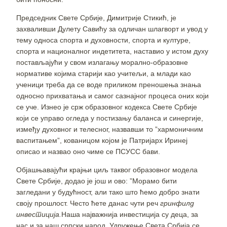
Председник Свете Србије, Димитрије Стикић, је
захваливши Дулету Савићу за одличан шлагворт и увод у
тему односа спорта и духовности, спорта и културе,
спорта и националног индетитета, наставио у истом духу
постављајући у свом излагању морално-образовне
нормативе којима старији као учитељи, а млади као
ученици треба да се воде приликом преношења знања
односно прихватања и самог сазнајног процеса оних који
се уче. Изнео је срж образовног кодекса Свете Србије
који се управо огледа у постизању баланса и синергије,
између духовног и телесног, назвавши то ”хармоничним
васпитањем”, кованицом којом је Патријарх Иринеј
описао и назвао оно чиме се ПСУСС бави.
Објашњавајући крајњи циљ таквог образовног модела
Свете Србије, додао је још и ово: ”Морамо бити
загледани у будућност, али тако што ћемо добро знати
своју прошлост. Често ћете данас чути реч
гринфилд
инвестиција.
Наша најважнија инвестиција су деца, за
нас и за наш српски народ. Удружење Света Србија се