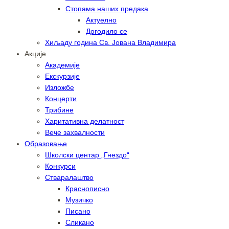
Стопама наших предака
Актуелно
Догодило се
Хиљаду година Св. Јована Владимира
Акције
Академије
Екскурзије
Изложбе
Концерти
Трибине
Харитативна делатност
Вече захвалности
Образовање
Школски центар „Гнездо“
Конкурси
Стваралаштво
Краснописно
Музичко
Писано
Сликано