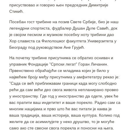
присуствовао и говорио њен председник Димитрије
Стикић.
Посебан гост трибине на позив Свете Србије, био је наш
легендрни спортиста, фудбалер Душан Дуле Савић, док
је својом песмом и музиком посебну ноту трибини дао
Хор слависта са Филолошког факултета Универзитета у
Београду под руководством Ане Грујић.
На почетку трибине присутнима се обратио оснивач и
управник Фондације ”Српски легат” Горан Личанин.
Првенствено обраћајући се младима којих је било у
највећем броју међу присутнима у амфитетатру рекао је:
”Сада се већ приближавам граници када могу слободно
рећи да сам већи део свога живота непланирано провео
у иностранству. Где год у иностранство да одете, увек ће
вас пратити ваш индетитет и ваше порекло. Радио сам са
многим нацијама и прво што ће вас питати је каква је
ваша традиција, ваша историја, ваша култура. Колико год
желите да се асимилујете у неко друштво, то је могуће
само ако сте свесни свога порекла и поносни на њега.