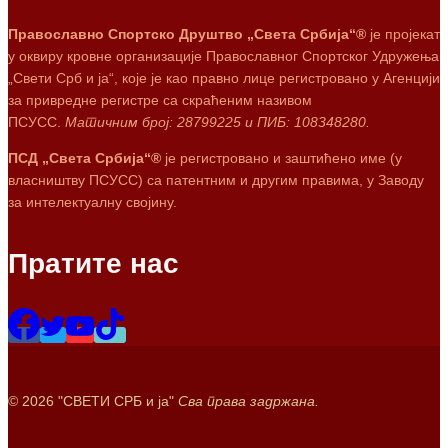
Православно Спортско Друштво „Света Србија“®
је пројекат
у оквиру кровне организације Православног Спортског Удружења
„Свети Срб и ја“, које је као правно лице регистровано у Агенцији
за привредне регистре са скраћеним називом
ПСУСС.
Матичним број: 28799225 и ПИБ: 108348280.
ПСД „Света Србија“®
је регистровано и заштићено име (у
власништву ПСУСС) са патентним и другим правима, у Заводу
за интелектуалну својину.
Пратите нас
© 2026 "СВЕТИ СРБ и ја"
Сва права задржана.