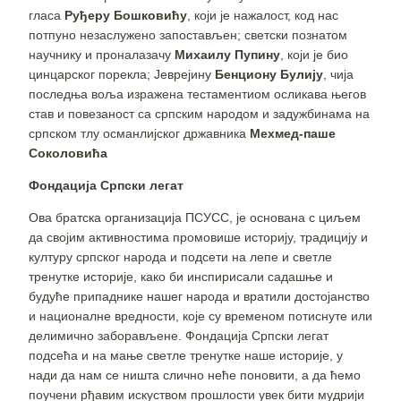
гласа
Руђеру Бошковићу
, који је нажалост, код нас
потпуно незаслужено запостављен; светски познатом
научнику и проналазачу
Михаилу Пупину
, који је био
цинцарског порекла; Јеврејину
Бенциону Булију
, чија
последња воља изражена тестаментиом осликава његов
став и повезаност са српским народом и задужбинама на
српском тлу османлијског државника
Мехмед-паше
Соколовића
Фондација Српски легат
Ова братска организација ПСУСС, је основана с циљем
да својим активностима промовише историју, традицију и
културу српског народа и подсети на лепе и светле
тренутке историје, како би инспирисали садашње и
будуће припаднике нашег народа и вратили достојанство
и националне вредности, које су временом потиснуте или
делимично заборављене. Фондација Српски легат
подсећа и на мање светле тренутке наше историје, у
нади да нам се ништа слично неће поновити, а да ћемо
поучени рђавим искуством прошлости увек бити мудрији