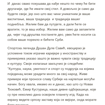
И данас свако покушава да нађе нешто по чему ће бити
другачији, где ће имати свој стил. А довољно је само да
будете своји, јер оно што вас чини уникатним је ваше
васпитање, ваша традиција и традиција вашег
поднебља. Желим бам да путујете, а дали ћете се
вратити, то је ваш избор. Желим вам само да запамтите
да, чијег год друштва постанете део, увек ћете носити са
собом ваше порекло и бићете Срби.
Спортска легенда Душан Дуле Савић, евоцирао је
успомене током играчке каријере у иностранству и
примерима указао зашто је важно чувати своју традицију
и културу. Своје излагање закључио је следећим:
”Култура, наука, уметност и спорт су подручја на којима
појединац може урадити много за свој народ. Живе
примере који проносе славу Србије на најлепши могући
начин. Богу хвала, имамо их и данас, као што су Новак
Ђоковић, Емир Кустурица, наше дивне одбојкашице, које
су пре неколико дана освојиле планету итд. Када на
екрану видите српску заставу која се вијори, онда морате
бити поносни.