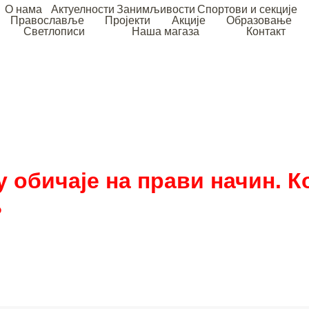
О нама
Актуелности
Занимљивости
Спортови и секције
Православље
Пројекти
Акције
Образовање
Светлописи
Наша магаза
Контакт
 обичаје на прави начин. Ко
?