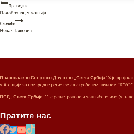
Претходни
Падобранац у мантији
Следећи
Новак Ђоковић
Православно Спортско Друштво „Света Србија“®
је пројека
у Агенцији за привредне регистре са скраћеним називом ПСУСС
ПСД „Света Србија“®
је регистровано и заштићено име (у вла
Пратите нас