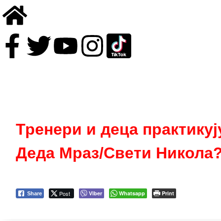
Тренери и деца практикују
Деда Мраз/Свети Никола
Post
Viber
Whatsapp
Print
Share