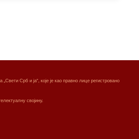
„Свети Срб и ја“, које је као правно лице регистровано
електуалну својину.