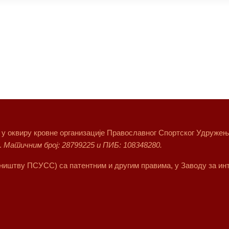
т у оквиру кровне организације Православног Спортског Удружења 
.
Матичним број: 28799225 и ПИБ: 108348280.
сништву ПСУСС) са патентним и другим правима, у Заводу за инт