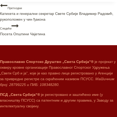
Претходни
Катихета и генерални секретар Свете Србије Владимир Радовић,
рукоположен у чин ђакона
Следећи
Посета Општини Чајетина
Православно Спортско Друштво „Света Србија“®
је пројекат у
оквиру кровне организације Православног Спортског Удружења
„Свети Срб и ја“, које је као правно лице регистровано у Агенцији
за привредне регистре са скраћеним називом ПСУСС.
Матичним
број: 28799225 и ПИБ: 108348280.
ПСД „Света Србија“®
је регистровано и заштићено име (у
власништву ПСУСС) са патентним и другим правима, у Заводу за
интелектуалну својину.