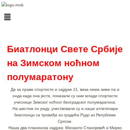
Биатлонци Свете Србије
на Зимском ноћном
полумаратону
Да за праве спортисте и хајдуке 21. века нема зиме па и
онда када она јесте, показали су нам млади спортисти
учесници Зимског ноћног београдског полумаратона.
На шестом по реду, учествовали су и наши атлетичари
биатлонци са тромеђе из градића Рудо из Републике
Српске.
Наша два планинска хајдука: Михаило Станојевић и Мирко