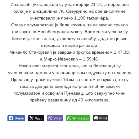
Ивановић, учествовали су у категорији 21.1К, а поред ове
била је и дисциплина 7К. Свеукупно на обе дисиплине
учествовало је преко 1.100 такмичара.
Стаза полумаратона је била кружна, те се укупно трчало
три круга на Новобеоградском кеју. Временски услови су
били изузетно тешки, уз велику хладноћу, додатно је све
отежавао и веома јак ветар.
Михаило Станојевић је завршио трку са временом 1:47:30,
а Мирко Ивановић – 1:59:48.
Након овог маратонског дана, наши биатлонци су
учествовали одмах и у планинарском подухвату на планину
Пјеновац у траси дужине 16 км са снегом до кукова, те су
тако за два дана викенда истрчали ноћни зимски
полумаратон и освојили Пјенавац, што свеукупно чини
пређену раздаљину од 40 километара.
Post
Viber
Whatsapp
Print
Share