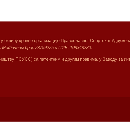
т у оквиру кровне организације Православног Спортског Удружења 
.
Матичним број: 28799225 и ПИБ: 108348280.
сништву ПСУСС) са патентним и другим правима, у Заводу за инт