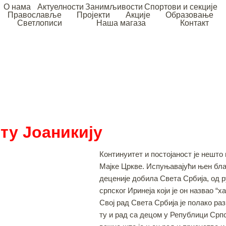
О нама
Актуелности
Занимљивости
Спортови и секције
Православље
Пројекти
Акције
Образовање
Светлописи
Наша магаза
Контакт
ту Јоаникију
Континуитет и постојаност је нешт
Мајке Цркве. Испуњавајући њен благ
деценије добила Света Србија, од 
српског Иринеја који је он назвао “
Свој рад Света Србија је полако ра
ту и рад са децом у Републици Српск