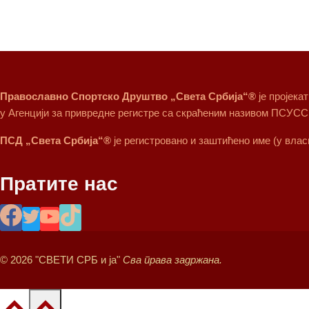
Православно Спортско Друштво „Света Србија“®
је пројека
у Агенцији за привредне регистре са скраћеним називом ПСУСС
ПСД „Света Србија“®
је регистровано и заштићено име (у вла
Пратите нас
© 2026 "СВЕТИ СРБ и ја"
Сва права задржана.