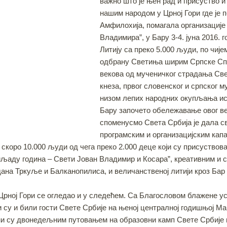
важно што је њен рад и присуство 
нашим народом у Црној Гори где је
Амфилохија, помагала организације 
Владимира”, у Бару 3-4. јуна 2016. 
Литију са преко 5.000 људи, по чије
одбрану Светиња ширим Српске Спар
векова од мученичког страдања Све
кнеза, првог словенског и српског м
низом лепих народних окупљања ис
Бару започето обележавање овог ве
споменусмо Света Србија је дала с
програмским и организацијским капа
о скоро 10.000 људи од чега преко 2.000 деце који су присуств
иљаду година – Свети Јован Владимир и Косара”, креативним и с
ана Тркуље и Балканопилиса, и величанственој литији кроз Бар
у Црној Гори се огледао и у следећем. Са Благословом блажене
 су и били гости Свете Србије на њеној централној годишњој М
ни су двонедељним путовањем на образовни камп Свете Србије н