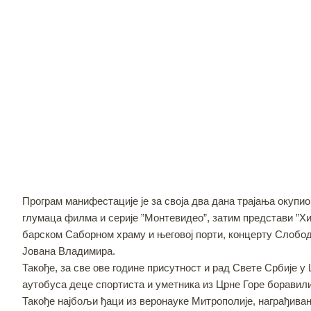
Програм манифестације је за своја два дана трајања окупи
глумаца филма и серије ”Монтевидео”, затим представи ”Х
барском Саборном храму и његовој порти, концерту Слобод
Јована Владимира.
Такође, за све ове године присутност и рaд Свете Србије 
аутобуса деце спортиста и уметника из Црне Горе боравили
Такође најбољи ђаци из веронауке Митрополије, награђива