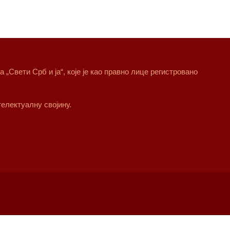
„Свети Срб и ја“, које је као правно лице регистровано
електуалну својину.