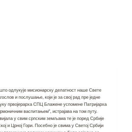
о што одлукује мисионарску делатност наше Свете
ослов и послушање, који је за свој рад пре једне
руку првојерарха СПЦ Блажене успомене Патријарха
хармоничним васпитањем”, истрајава на том путу.
звијала у свим српским земљама те је поред Србије
ој и Црној Гори. Посебно jе свима у Светој Србији