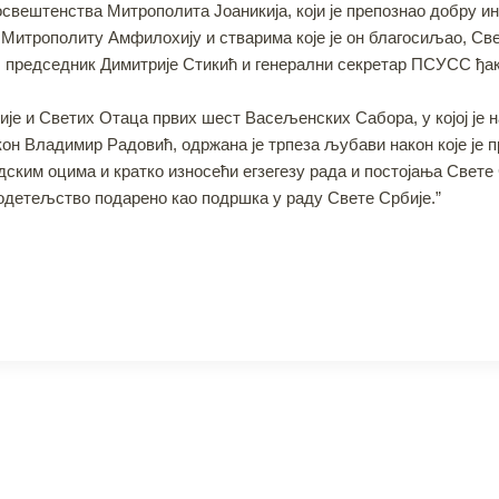
освештенства Митрополита Јоаникија, који је препознао добру и
Митрополиту Амфилохију и стварима које је он благосиљао, Све
ело, председник Димитрије Стикић и генерални секретар ПСУСС 
ије и Светих Отаца првих шест Васељенских Сабора, у којој је 
он Владимир Радовић, одржана је трпеза љубави након које је
адским оцима и кратко износећи егзегезу рада и постојања Све
одетељство подарено као подршка у раду Свете Србије.”