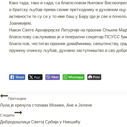
Како тада, тако и сада, са благословом Његовог Високопре
и братску љубав према своме претходнику и духовном оцу 
активности те су се у то име баш у Бару где је све и поч
Јоаникијем.
Након Свете Архијерејске Литургије на празник Огњене Мар
благослову саслуживао је и генерални секретар ПСУСС ђак
благослов, честитао празник домаћинима, свештенству, гр
пружену очинску љубав, духовно заступништво и сво добр
Post
Viber
Whatsapp
Print
Share
Претходни
Луна је кренула стопама Монике, Ане и Јелене
Следећи
Добродошлица Светој Србији у Никшићу