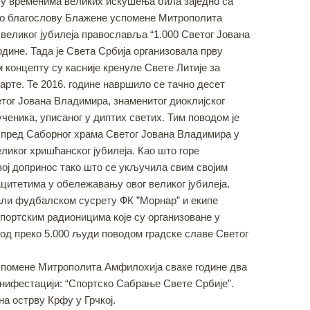
и у временима великих искушења била заједно са
 по благослову Блажене успомене Митрополита
великог јубилеја православља “1.000 Светог Јована
године. Тада је Света Србија организовала прву
м концепту су касније кренуле Свете Литије за
те. Те 2016. године навршило се тачно десет
тог Јована Владимира, знаменитог диоклијског
ученика, уписаног у диптих светих. Тим поводом је
пред Саборног храма Светог Јована Владимира у
ликог хришћанског јубилеја. Као што горе
вој допринос тако што се укључила свим својим
цитетима у обележавању овог великог јубилеја.
овали фудбалском сусрету ФК ”Морнар” и екипе
портским радионицима које су организоване у
 од преко 5.000 људи поводом градске славе Светог
 успомене Митрополита Амфилохија сваке године два
анифестацији: “Спортско Сабрање Свете Србије”.
а острву Крфу у Грчкој.