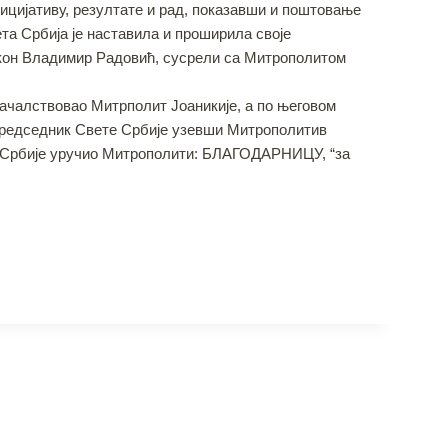
ницијативу, резултате и рад, показавши и поштовање
та Србија је наставила и проширила своје
ђакон Владимир Радовић, сусрели са Митрополитом
началствовао Митрполит Јоаникије, а по његовом
 председник Свете Србије узевши Митрополитив
те Србије уручио Митрополити: БЛАГОДАРНИЦУ, “за