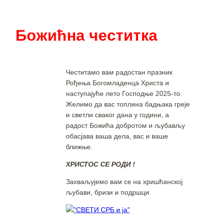
Божићна честитка
Честитамо вам радостан празник
Рођења Богомладенца Христа и
наступајуће лето Господње 2025-то.
Желимо да вас топлина бадњака греје
и светли сваког дана у години, а
радост Божића добротом и љубављу
обасјава ваша дела, вас и ваше
ближње.
ХРИСТОС СЕ РОДИ !
Захваљујемо вам се на хришћанској
љубави, бризи и подршци.