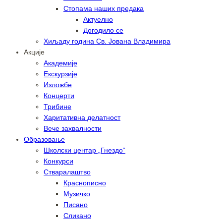
Стопама наших предака
Актуелно
Догодило се
Хиљаду година Св. Јована Владимира
Акције
Академије
Екскурзије
Изложбе
Концерти
Трибине
Харитативна делатност
Вече захвалности
Образовање
Школски центар „Гнездо“
Конкурси
Стваралаштво
Краснописно
Музичко
Писано
Сликано