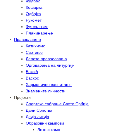
Фудбал
Кошарка
Одбојка
Рукомет
Футсал тим
Планинарење
Православље
Катихизис
Светиње
Лепота православља
Одговарања на литургији
Божић
Васкрс
Хармонично васпитање
Знамените личности
Пројекти
Спортско сабрање Свете Србије
Дани Српства
Дечја литија
Образовни кампови
Летњи камп