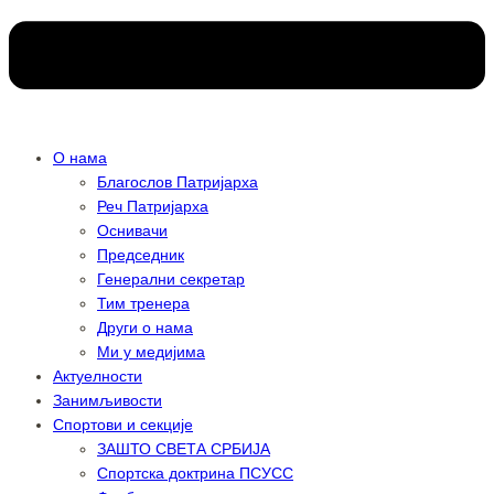
О нама
Благослов Патријарха
Реч Патријарха
Оснивачи
Председник
Генерални секретар
Тим тренера
Други о нама
Ми у медијима
Актуелности
Занимљивости
Спортови и секције
ЗАШТО СВЕТА СРБИЈА
Спортска доктрина ПСУСС