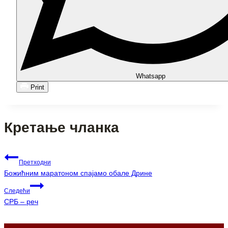
Whatsapp
Print
Кретање чланка
Претходни
Божићним маратоном спајамо обале Дрине
Следећи
СРБ – реч