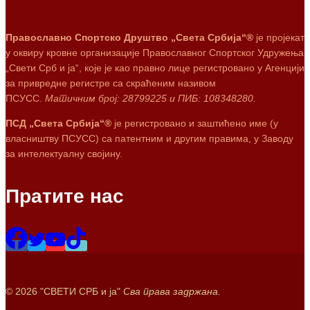
Православно Спортско Друштво „Света Србија“®
је пројекат
у оквиру кровне организације Православног Спортског Удружења
„Свети Срб и ја“, које је као правно лице регистровано у Агенцији
за привредне регистре са скраћеним називом
ПСУСС.
Матичним број: 28799225 и ПИБ: 108348280.
ПСД „Света Србија“®
је регистровано и заштићено име (у
власништву ПСУСС) са патентним и другим правима, у Заводу
за интелектуалну својину.
Пратите нас
© 2026 "СВЕТИ СРБ и ја"
Сва права задржана.