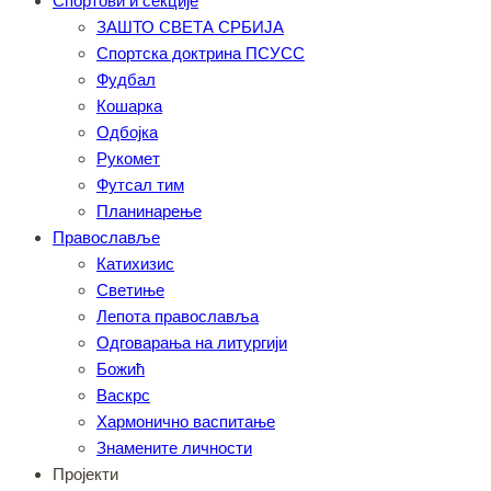
Спортови и секције
ЗАШТО СВЕТА СРБИЈА
Спортска доктрина ПСУСС
Фудбал
Кошарка
Одбојка
Рукомет
Футсал тим
Планинарење
Православље
Катихизис
Светиње
Лепота православља
Одговарања на литургији
Божић
Васкрс
Хармонично васпитање
Знамените личности
Пројекти