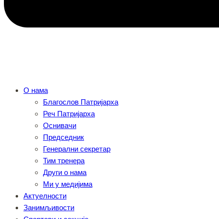
О нама
Благослов Патријарха
Реч Патријарха
Оснивачи
Председник
Генерални секретар
Тим тренера
Други о нама
Ми у медијима
Актуелности
Занимљивости