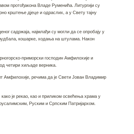
авом протођакона Владе Руменића. Литургији су
рно крштење дјеце и одраслих, а у Свету тајну
еног садржаја, најмлађи су могли да се опробају у
 фудбала, кошарке, ходања на штулама. Након
црногорско-приморски господин Амфилохије и
 од четири хиљаде верника.
ит Амфилохије, речима да је Свети Јован Владимир
како је рекао, као и приликом освећења храма у
ерусалимским, Руским и Српским Патријархом.