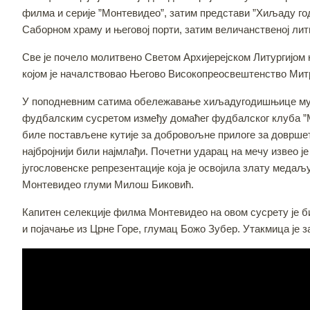
филма и серије ”Монтевидео”, затим представи ”Хиљаду го
Саборном храму и његовој порти, затим величанственој ли
Све је почело молитвено Светом Архијерејском Литургијом
којом је началствовао Његово Високопреосвештенство Мит
У поподневним сатима обележавање хиљадугодишњице мучен
фудбалским сусретом између домаћег фудбалског клуба ”Мо
биле постављене кутије за добровољне прилоге за довршета
најбројнији били најмлађи. Почетни ударац на мечу извео 
југословенске репрезентације која је освојила злату меда
Монтевидео глуми Милош Биковић.
Капитен селекције филма Монтевидео на овом сусрету је би
и појачање из Црне Горе, глумац Божо Зубер. Утакмица је 