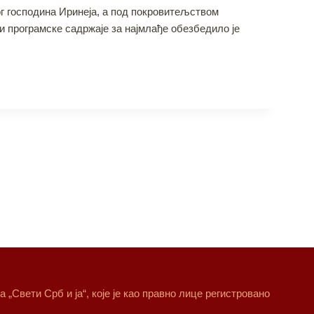
г господина Иринеја, а под покровитељством
 програмске садржаје за најмлађе обезбедило је
„Свети Срб и ја“, које је као правно лице регистровано