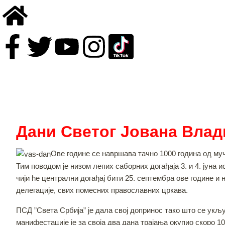
Дани Светог Јована Вла
Ове године се навршава тачно 1000 година од муч
Тим поводом је низом лепих саборних догађаја 3. и 4. јун
чији ће централни догађај бити 25. септембра ове године и
делегације, свих помесних православних цркава.
ПСД ”Света Србија” је дала свој допринос тако што се укљ
манифестације је за своја два дана трајања окупио скоро 