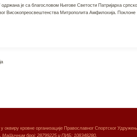
одржана је са благословом Његове Светости Патријарха српско
вог Високопреосвештенства Митрополита Амфилохија. Поклоне и
јa
т у оквиру кровне организације Православног Спортског Удружења 
.
Матичним број: 28799225 и ПИБ: 108348280.