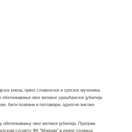
ког кнеза, првог словенског и српског мученика.
то обележавање овог великог хришћанског јубилеја
кве, бити позвани и поглавари, односно високе
у обележавању овог великог јубилеја. Програм
балском сусрету ФК ”Морнар” и екипе глумаца