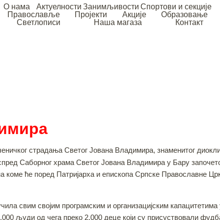
О нама
Актуелности
Занимљивости
Спортови и секције
Православље
Пројекти
Акције
Образовање
Светлописи
Наша магаза
Контакт
димира
еничког страдања Светог Јована Владимира, знаменитог диоклијс
а испред Саборног храма Светог Јована Владимира у Бару започе
 на коме ће поред Патријарха и епископа Српске Православне Цр
учила свим својим програмским и организацијским капацитетима 
10.000 људи од чега преко 2.000 деце који су присуствовали фуд