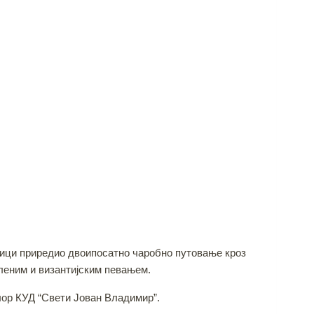
лици приредио двоипосатно чаробно путовање кроз
леним и византијским певањем.
лор КУД “Свети Јован Владимир”.