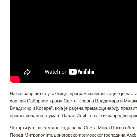
Након завршетка утакмице, програм манифестације је наста
хор при Саборном храму Светог Јована Владимира и Мушки 
Владимир и Косара”, која је рађена према сценарију презви
професионални глумац, Павле Илић, она је изванредно прим
Четврти јун, на сам дан када наша Света Мајка Црква обел
Поред Митрополита црногорско-приморског господина Амфи