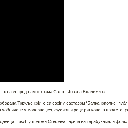
вршена испред самог храма Светог Јована Владимира.
бодана Тркуље који је са својим саставом “Балканополис” пуб
 уобличене у модерне џез, фусион и роцк ритмове, а прожете гр
 Даница Никић у пратњи Стефана Гарића на тарабукама, и фолк