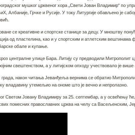
оградског мушког црквеног хора „Свети Јован Владимир“ по упр
иХ, Албаније, Грчке и Русије. У току Литургије обављено је сабо
вић.
оване се креативне и спортске станице за децу. У мноштву понуђ
ција од пластелина, као и у спортским и атлетским вештинама
барске обале и купање.
 кроз централне улице Бара. Литију су предводили Митрополит 
ојним свештенством, а у литијском опходу учествовало је више
у града, након читања Јеванђеља вернима се обратио Митропол
атку владавину утемељио на ономе што је вечно и непролазно.
г Светом Јовану Владимиру за 25. септембар, а у освећењу ће, 
 свих помесних православних црква на челу са Васељенским, Ј