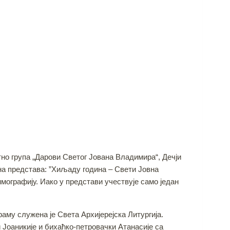
но група „Дарови Светог Јована Владимира“, Дечји
на представа: ”Хиљаду година – Свети Јовна
имографију. Иако у представи учествује само један
аму служена је Света Архијерејска Литургија.
оаникије и бихаћко-петровачки Атанасије са