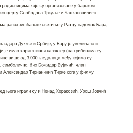
 радионицима које су организоване у барском
и концерту Слободана Тркуље и Балканопилиса.
љима ранохришћанске светиње у Ратцу надомак Бара,
адара Дукље и Србије, у Бару је увеличано и
 је имао харитативни карактер (на трибинама су
ине више од 3.000 гледалаца међу којима су
е, симболично, био Божидар Вујачић, члан
рни Александар Тирнанинић Тирке кога у филму
ред њега играли су и Ненад Хераковић, Урош Јовчић