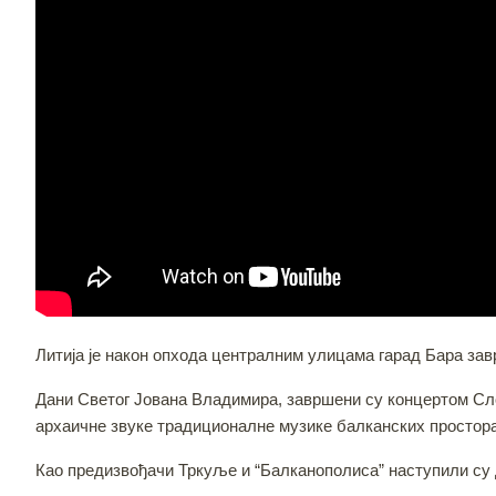
Литија је након опхода централним улицама гарад Бара за
Дани Светог Јована Владимира, завршени су концертом Сло
архаичне звуке традиционалне музике балканских простора
Као предизвођачи Тркуље и “Балканополиса” наступили су