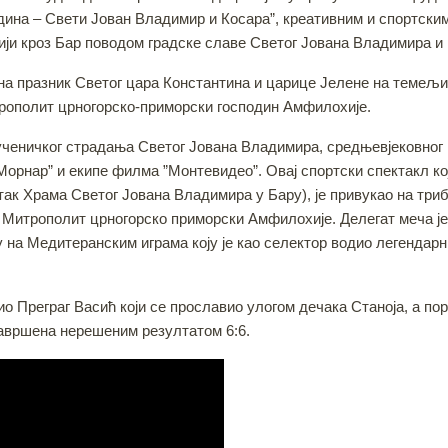
дина – Свети Јован Владимир и Косара”, креативним и спортским
тији кроз Бар поводом градске славе Светог Јована Владимира 
 на празник Светог цара Константина и царице Јелене на теме
рополит црногорско-приморски господин Амфилохије.
ичког страдања Светог Јована Владимира, средњевјековног вл
рнар” и екипе филма ”Монтевидео”. Овај спортски спектакл који
к Храма Светог Јована Владимира у Бару), је привукао на триб
је Митрополит црногорско приморски Амфилохије. Делегат меча ј
љу на Медитеранским играма коју је као селектор водио легенда
о Преграг Васић који се прославио улогом дечака Станоја, а по
завршена нерешеним резултатом 6:6.