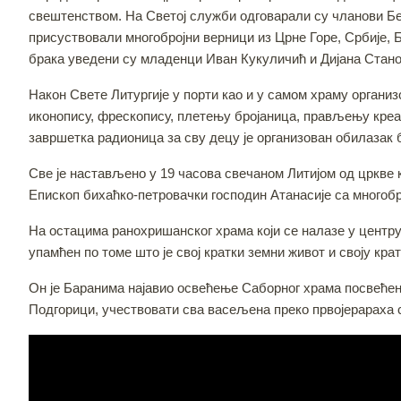
свештенством. На Светој служби одговарали су чланови Бе
присуствовали многобројни верници из Црне Горе, Србије, Б
брака уведени су младенци Иван Кукуличић и Дијана Стано
Након Свете Литургије у порти као и у самом храму организ
иконопису, фрескопису, плетењу бројаница, прављењу креа
завршетка радионица за сву децу је организован обилазак 
Све је настављено у 19 часова свечаном Литијом од цркве
Епископ бихаћко-петровачки господин Атанасије са многобр
На остацима ранохришанског храма који се налазе у центр
упамћен по томе што је свој кратки земни живот и своју кр
Он је Баранима најавио освећење Саборног храма посвећено
Подгорици, учествовати сва васељена преко првојерараха