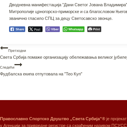
Дводневна манифестација ”Дани Светог Јована Владимира” 
Митрополије црногорско-приморске и са благословом Њего
званично гласило СПЦ за децу Светосавско звонце.
Post
Viber
Whatsapp
Print
Share
Претходни
Света Србија помаже организацију обележавања великог јубиле
Следећи
Фудбалска екипа отпутовала на ”Тео Куп”
Православно Спортско Друштво „Света Србија“®
је пројека
у Агенцији за привредне регистре са скраћеним називом ПСУСС