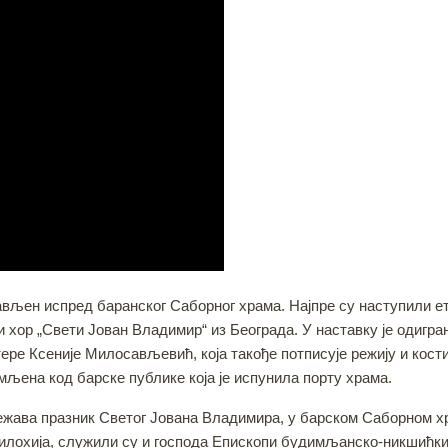
вљен испред баранског Саборног храма. Најпре су наступили ет
хор „Свети Јован Владимир“ из Београда. У наставку је одигра
тере Ксеније Милосављевић, која такође потписује режију и кост
љена код барске публике која је испунила порту храма.
ежава празник Светог Јована Владимира, у барском Саборном хр
лохија, служили су и господа Епископи будимљанско-никшићки Ј