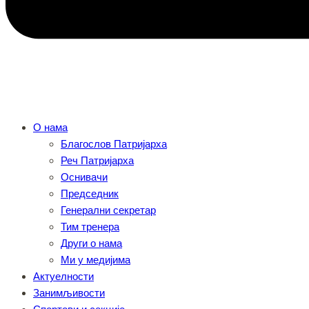
О нама
Благослов Патријарха
Реч Патријарха
Оснивачи
Председник
Генерални секретар
Тим тренера
Други о нама
Ми у медијима
Актуелности
Занимљивости