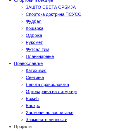
Спортови и секције
ЗАШТО СВЕТА СРБИЈА
Спортска доктрина ПСУСС
Фудбал
Кошарка
Одбојка
Рукомет
Футсал тим
Планинарење
Православље
Катихизис
Светиње
Лепота православља
Одговарања на литургији
Божић
Васкрс
Хармонично васпитање
Знамените личности
Пројекти