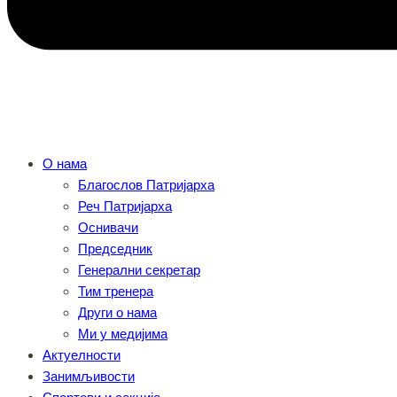
О нама
Благослов Патријарха
Реч Патријарха
Оснивачи
Председник
Генерални секретар
Тим тренера
Други о нама
Ми у медијима
Актуелности
Занимљивости