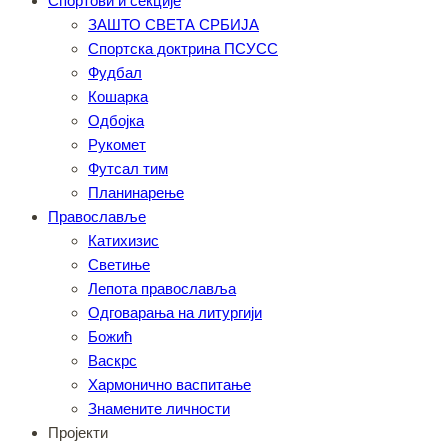
Спортови и секције
ЗАШТО СВЕТА СРБИЈА
Спортска доктрина ПСУСС
Фудбал
Кошарка
Одбојка
Рукомет
Футсал тим
Планинарење
Православље
Катихизис
Светиње
Лепота православља
Одговарања на литургији
Божић
Васкрс
Хармонично васпитање
Знамените личности
Пројекти