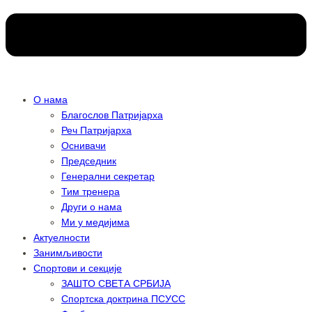
О нама
Благослов Патријарха
Реч Патријарха
Оснивачи
Председник
Генерални секретар
Тим тренера
Други о нама
Ми у медијима
Актуелности
Занимљивости
Спортови и секције
ЗАШТО СВЕТА СРБИЈА
Спортска доктрина ПСУСС