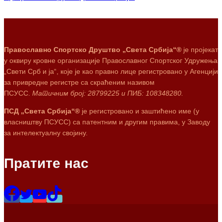
Православно Спортско Друштво „Света Србија“®
је пројекат
у оквиру кровне организације Православног Спортског Удружења
„Свети Срб и ја“, које је као правно лице регистровано у Агенцији
за привредне регистре са скраћеним називом
ПСУСС.
Матичним број: 28799225 и ПИБ: 108348280.
ПСД „Света Србија“®
је регистровано и заштићено име (у
власништву ПСУСС) са патентним и другим правима, у Заводу
за интелектуалну својину.
Пратите нас