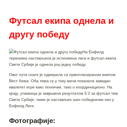
Футсал екипа однела и
другу победу
На Енфилд
теренима настављена је истиомена лига и футсал екипа
Свете Србије је однела још једну победу.
Овог пута снаге је одмерила са првопласираном екипом
Вест Хема. Оба тима су у току меча показала завидан
квалитет игре како технички, тако о координационо. На
крају, утакмица је завршена резултатом 5:2 за футсал тим
Свете Србије, чиме је настављен њен победнички низ у
Енфилд Лиги.
Фотографије: