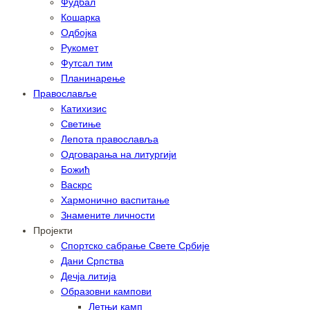
Фудбал
Кошарка
Одбојка
Рукомет
Футсал тим
Планинарење
Православље
Катихизис
Светиње
Лепота православља
Одговарања на литургији
Божић
Васкрс
Хармонично васпитање
Знамените личности
Пројекти
Спортско сабрање Свете Србије
Дани Српства
Дечја литија
Образовни кампови
Летњи камп