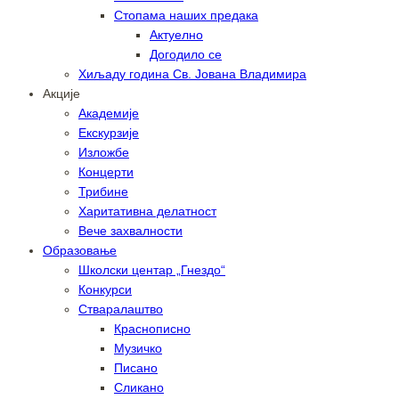
Стопама наших предака
Актуелно
Догодило се
Хиљаду година Св. Јована Владимира
Акције
Академије
Екскурзије
Изложбе
Концерти
Трибине
Харитативна делатност
Вече захвалности
Образовање
Школски центар „Гнездо“
Конкурси
Стваралаштво
Краснописно
Музичко
Писано
Сликано