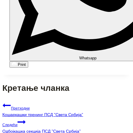
Whatsapp
Print
Кретање чланка
Претходни
Кошаркашки тренинг ПСД ”Света Србија”
Следећи
Одбојкашка секција ПСД ”Света Србија”