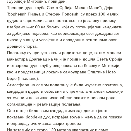
Љубивоје Митровић, први дан.
Тренери џудо клуба Света Србија: Милан Манић, Дејан
Ђорђевић Пчиња и Стефан Поповић, су преко 100 малих
џудиста спремали за ово полагање, те је за ову прилику
изабрано њих 60 најбољих, који су потенцијални кандидати
за добијање појасева, као верификације свог досадашњег
нивоа у знању и усвојеним и овладаним вештинама овог
древног спорта.
Полагању су присуствовали родитељи деце, затим монаси
манастира Драганац на чији је позив и дошла Света Србија
и отворила џудо клуб у овој енклави на Косову и Метохији,
као и представници локалне самоуправе Општине Ново
Брдо (Гњилане).
Атмосфера на самом полагању је била изузетно позитивна,
кандидати џудисти озбиљни и спремни, а чланови комисије
затечени и позитивно изненађени оваквим нивоом рада,
организације и реализације полагања.
Оно што је било свим кандидатима заједничко јесте
показани борбени дух, истрајна воља и жеља да се покажу
и оправдају очекивања својих тренера.
На татамију од скоро 120 метара квадратних и само