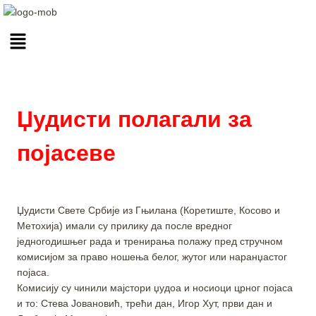
Џудисти полагали за
појасеве
Џудисти Свете Србије из Гњилана (Коретиште, Косово и
Метохија) имали су прилику да после вредног
једногодишњег рада и тренирања полажу пред стручном
комисијом за право ношења белог, жутог или наранџастог
појаса.
Комисију су чинили мајстори џудоа и носиоци црног појаса
и то: Стева Јовановић, трећи дан, Игор Хут, први дан и