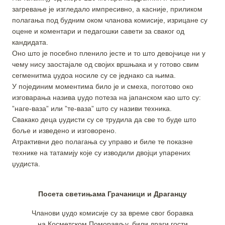
загревање је изгледало импресивно, а касније, приликом
полагања под будним оком чланова комисије, изрицане су
оцене и коментари и педагошки савети за сваког од
кандидата.
Оно што је посебно пленило јесте и то што девојчице ни у
чему нису заостајале од својих вршњака и у готово свим
сегменитма џудоа носиле су се једнако са њима.
У појединим моментима било је и смеха, поготово око
изговарања назива џудо потеза на јапанском као што су:
”наге-ваза” или ”те-ваза” што су називи техника.
Свакако деца џудисти су се трудила да све то буде што
боље и изведено и изговорено.
Атрактивни део полагања су управо и биле те показне
технике на татамију које су изводили двојци упарених
џудиста.
Посета светињама Грачаници и Драганцу
Чланови џудо комисије су за време свог боравка
на Косметском Поморављу, били драги гости