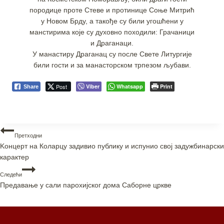
породице проте Стеве и протинице Соње Митрић
у Новом Брду, а такође су били угошћени у
манстирима које су духовно походили: Грачаници
и Драганаци.
У манастиру Драганац су после Свете Литургије
били гости и за манасторском трпезом љубави.
Post
Viber
Whatsapp
Print
Share
Претходни
Kонцерт на Коларцу задивио публику и испунио свој задужбинарски
карактер
Следећи
Предавање у сали парохијског дома Саборне цркве