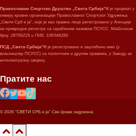
Православно Спортско Друштво „Света Србија“®
је пројекат у
оквиру кровне организације Православног Спортског Удружења
„Свети Срб и ја“, које је као правно лице регистровано у Агенцији
за привредне регистре са скраћеним називом ПСУСС.
Матичним
број: 28799225 и ПИБ: 108348280.
ПСД „Света Србија“®
је регистровано и заштићено име (у
власништву ПСУСС) са патентним и другим правима, у Заводу за
интелектуалну својину.
Пратите нас
© 2026 "СВЕТИ СРБ и ја"
Сва права задржана.