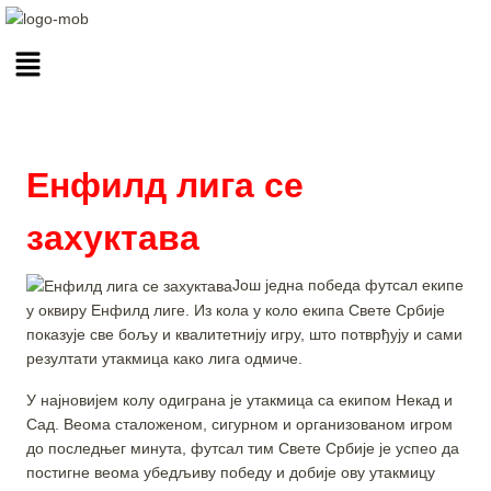
Енфилд лига се
захуктaва
Још једна победа футсал екипе
у оквиру Енфилд лиге. Из кола у коло екипа Свете Србије
показује све бољу и квалитетнију игру, што потврђују и сами
резултати утакмица како лига одмиче.
У најновијем колу одиграна је утакмица са екипом Некад и
Сад. Веома сталоженом, сигурном и организованом игром
до последњег минута, футсал тим Свете Србије је успео да
постигне веома убедљиву победу и добије ову утакмицу