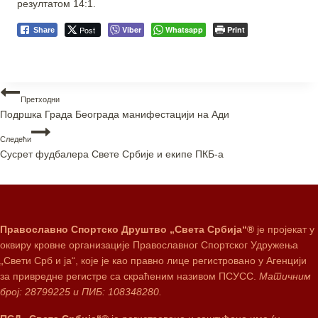
резултатом 14:1.
Post
Viber
Whatsapp
Print
Share
Претходни
Подршка Града Београда манифестацији на Ади
Следећи
Сусрет фудбалера Свете Србије и екипе ПКБ-а
Православно Спортско Друштво „Света Србија“®
је пројекат у
оквиру кровне организације Православног Спортског Удружења
„Свети Срб и ја“, које је као правно лице регистровано у Агенцији
за привредне регистре са скраћеним називом ПСУСС.
Матичним
број: 28799225 и ПИБ: 108348280.