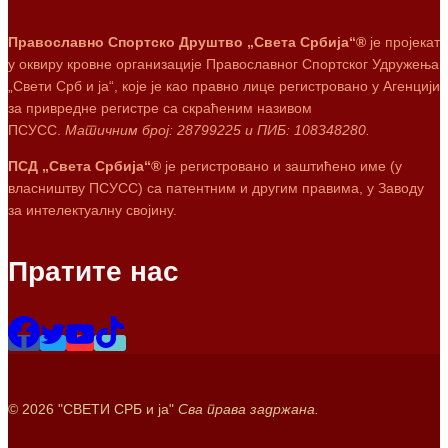
Православно Спортско Друштво „Света Србија“®
је пројекат
у оквиру кровне организације Православног Спортског Удружења
„Свети Срб и ја“, које је као правно лице регистровано у Агенцији
за привредне регистре са скраћеним називом
ПСУСС.
Матичним број: 28799225 и ПИБ: 108348280.
ПСД „Света Србија“®
је регистровано и заштићено име (у
власништву ПСУСС) са патентним и другим правима, у Заводу
за интелектуалну својину.
Пратите нас
© 2026 "СВЕТИ СРБ и ја"
Сва права задржана.