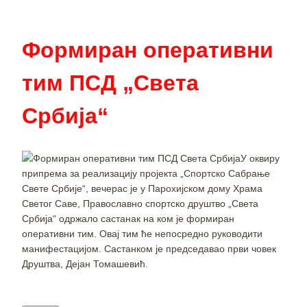
Формиран оперативни
тим ПСД „Света
Србија“
У оквиру
припрема за реализацију пројекта „Спортско Сабрање
Свете Србије“, вечерас је у Парохијском дому Храма
Светог Саве, Православно спортско друштво „Света
Србија“ одржало састанак на ком је формиран
оперативни тим. Овај тим ће непосредно руководити
манифестацијом. Састанком је председавао први човек
Друштва, Дејан Томашевић.