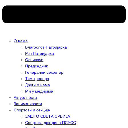
О нама
Благослов Патријарха
Реч Патријарха
Оснивачи
Председник
Генерални секретар
Тим тренера
Други о нама
Ми у медијима
Актуелности
Занимљивости
Спортови и секције
ЗАШТО СВЕТА СРБИЈА
Спортска доктрина ПСУСС