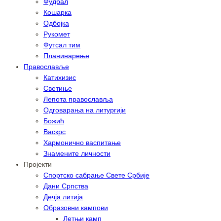
Фудбал
Кошарка
Одбојка
Рукомет
Футсал тим
Планинарење
Православље
Катихизис
Светиње
Лепота православља
Одговарања на литургији
Божић
Васкрс
Хармонично васпитање
Знамените личности
Пројекти
Спортско сабрање Свете Србије
Дани Српства
Дечја литија
Образовни кампови
Летњи камп