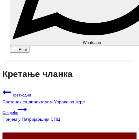
Whatsapp
Print
Кретање чланка
Претходни
Састанак са директором Управе за вере
Следећи
Пријем у Патријаршији СПЦ