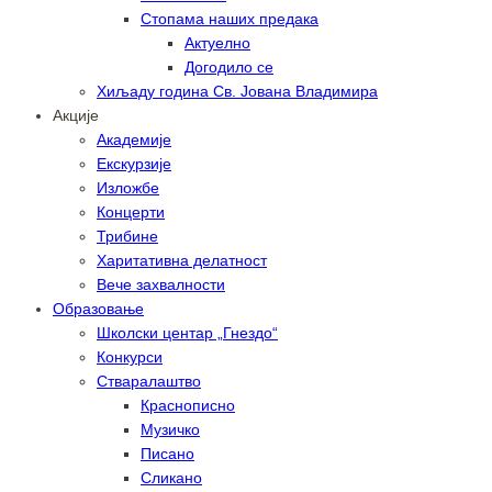
Стопама наших предака
Актуелно
Догодило се
Хиљаду година Св. Јована Владимира
Акције
Академије
Екскурзије
Изложбе
Концерти
Трибине
Харитативна делатност
Вече захвалности
Образовање
Школски центар „Гнездо“
Конкурси
Стваралаштво
Краснописно
Музичко
Писано
Сликано