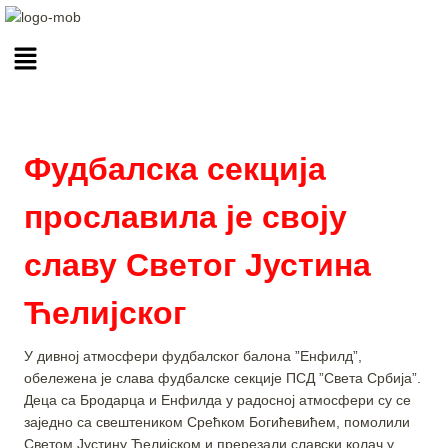
Фудбалска секција
прославила је своју
славу Светог Јустина
Ћелијског
У дивној атмосфери фудбалског балона ”Енфилд”,
обележена је слава фудбалске секције ПСД ”Света Србија”.
Деца са Бродарца и Енфилда у радосној атмосфери су се
заједно са свештеником Срећком Богићевићем, помолили
Светом Јустину Ћелијском и пререзали славски колач у