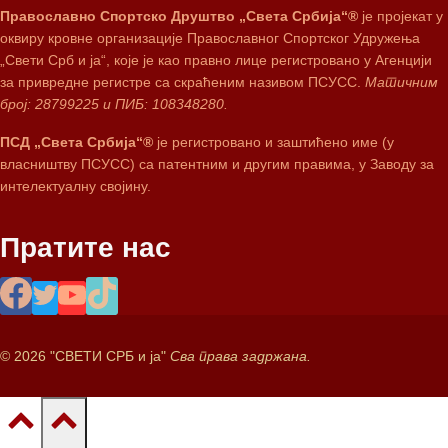
Православно Спортско Друштво „Света Србија“®
је пројекат у
оквиру кровне организације Православног Спортског Удружења
„Свети Срб и ја“, које је као правно лице регистровано у Агенцији
за привредне регистре са скраћеним називом ПСУСС.
Матичним
број: 28799225 и ПИБ: 108348280.
ПСД „Света Србија“®
је регистровано и заштићено име (у
власништву ПСУСС) са патентним и другим правима, у Заводу за
интелектуалну својину.
Пратите нас
© 2026 "СВЕТИ СРБ и ја"
Сва права задржана.