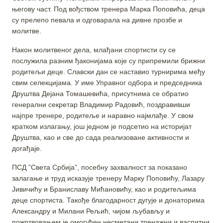
његову част. Под вођством тренера Марка Поповића, деца
су прелепо певала и одговарала на дивне прозбе и
молитве.
Након молитвеног дела, млађани спортисти су се
послужила разним ђаконијама које су припремили брижни
родитељи деце. Славски дан се наставио турнирима међу
свим селекцијама. У име Управног одбора и председника
Друштва Дејана Томашевића, присутнима се обратио
генерални секретар Владимир Радовић, поздравивши
најпре тренере, родитеље и наравно најмлађе. У свом
кратком излагању, још једном је подсетио на историјат
Друштва, као и све до сада реализоване активности и
догађаје.
ПСД ”Света Србија”, посебну захвалност за показано
залагање и труд исказује тренеру Марку Поповићу, Лазару
Јивичићу и Браниславу Мићановићу, као и родитељима
деце спортиста. Такође благодарност дугује и донаторима
Александру и Милани Рељић, чијом љубављу и
пожртвовањем је омогућен несметани тренажни и васпитни