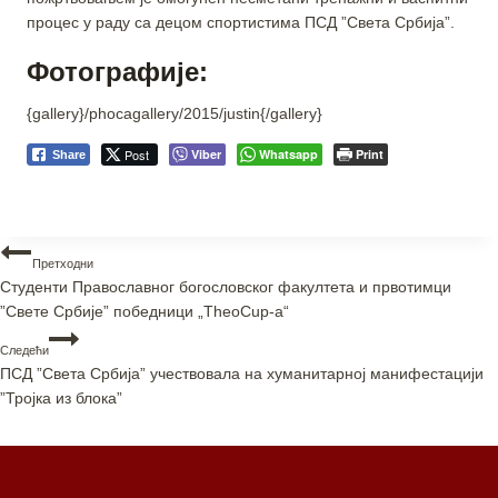
процес у раду са децом спортистима ПСД ”Света Србија”.
Фотографије:
{gallery}/phocagallery/2015/justin{/gallery}
Post
Viber
Whatsapp
Print
Share
Претходни
Студенти Православног богословског факултета и првотимци
”Свете Србије” победници „TheoCup-а“
Следећи
ПСД ”Света Србија” учествовала на хуманитарној манифестацији
”Тројка из блока”