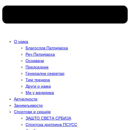
О нама
Благослов Патријарха
Реч Патријарха
Оснивачи
Председник
Генерални секретар
Тим тренера
Други о нама
Ми у медијима
Актуелности
Занимљивости
Спортови и секције
ЗАШТО СВЕТА СРБИЈА
Спортска доктрина ПСУСС