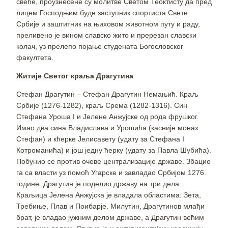
свеће, проузнесене су молитве Светом Теоктисту да пред
лицем Господњим буде заступник спортиста Свете
Србије и заштитник на њиховом животном путу и раду,
преливено је вином славско жито и пререзан славски
колач, уз прелепо појање студената Богословског
факултета.
Житије Светог краља Драгутина
Стефан Драгутин – Стефан Драгутин Немањић. Краљ
Србије (1276-1282), краљ Срема (1282-1316). Син
Стефана Уроша I и Јелене Анжујске од рода фрушког.
Имао два сина Владислава и Урошића (касније монах
Стефан) и кћерке Јелисавету (удату за Стефана I
Котроманића) и још једну ћерку (удату за Павла Шубића).
Побунио се против очеве централизације државе. Збацио
га са власти уз помоћ Угарске и завладао Србијом 1276.
године. Драгутин је поделио државу на три дела.
Краљица Јелена Анжујска је владала областима: Зета,
Требиње, Плав и Поибарје. Милутин, Драгутинов млађи
брат, је владао јужним делом државе, а Драгутин већим