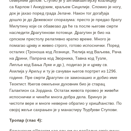
северним делом. Ступио је у антивизантијску коалицију
са Карлом I Анжујским, краљем Сицилије. Сломио је ногу,
док је јахао поред града Јелаче. Након тог догађаја
дошло је до Дежевског споразума: престо је предао брату
Милутину који се обавезао да ће га после његове смрти
наследити Драгутинови потомци. Драгутин је био на
српском престолу релативно кратко време. Много је
помагао цркву и живео строго, готово испоснички. Поред
осталих (Троноша код Лознице, Ћелија код Ваљева, Рача
на Дрини, Папрача код Зворника, Тавна код Тузле,
Липље код Бања Луке и др.), подигао је и цркву св.
Ахилија у Ариљу и ту је сачуван његов портрет из 1296.
године. Пре смрти Драгутин се замонашио и добио име
Теоктист. Његов омиљени духовник био је старац
Галактион са Јордана. Остатак живота провео је живећи
испоснички и чинећи многа добра дела. Бринуо је
чистоти вере и многе неверне обратио у хришћанство. По
својој жељи сахрањен је у манастиру Ђурђеви Ступови.
Тропар (глас 4):
Божанским страхом као огњем си распалио своју душу,