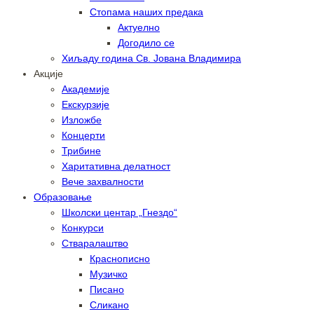
Стопама наших предака
Актуелно
Догодило се
Хиљаду година Св. Јована Владимира
Акције
Академије
Екскурзије
Изложбе
Концерти
Трибине
Харитативна делатност
Вече захвалности
Образовање
Школски центар „Гнездо“
Конкурси
Стваралаштво
Краснописно
Музичко
Писано
Сликано