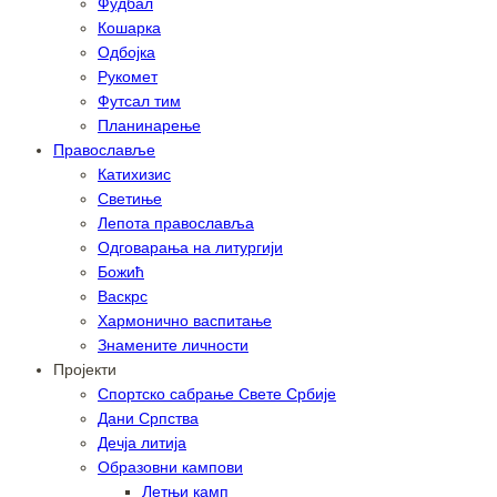
Фудбал
Кошарка
Одбојка
Рукомет
Футсал тим
Планинарење
Православље
Катихизис
Светиње
Лепота православља
Одговарања на литургији
Божић
Васкрс
Хармонично васпитање
Знамените личности
Пројекти
Спортско сабрање Свете Србије
Дани Српства
Дечја литија
Образовни кампови
Летњи камп