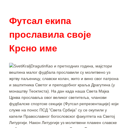
Футсал екипа
прославила своје
Крсно име
Као и претходних година, мајстори
вештина малог фудбала прославили су молитвено уз
жртву паљеницу, славски колач, жито и вино свог патрона
и заштитника Светог и преподобног краља Драгутина (у
монаштву Теоктиста). На дан када наша Света Мајка
Црква прославља овог великог светитеља, чланови
фудбалске спортске секције (Футсал репрезентације) који
служе на понос ПСД ”Света Србија” су се окупили у
капели Православног богословског факултета на Светој
Литургији. Након Литургије уз молитвени пламен славске