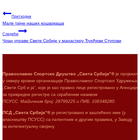
Претходни
Мале тајне наших кошаркаша
Следећи
Члан управе Свете Србије у манастиру Ђурђеви Ступови
Православно Спортско Друштво „Света Србија“®
је пројекат
у оквиру кровне организације Православног Спортског Удружења
„Свети Срб и ја“, које је као правно лице регистровано у Агенцији
за привредне регистре са скраћеним називом
ПСУСС.
Матичним број: 28799225 и ПИБ: 108348280.
ПСД „Света Србија“®
је регистровано и заштићено име (у
власништву ПСУСС) са патентним и другим правима, у Заводу
за интелектуалну својину.