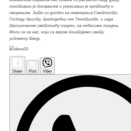
очистивши је покајањем и украсивши је кротошћу и
смирењем. Зато си доспео ка невечерњој Светлости,
Господу Христу, преподобни оче Теоктисте, и сада
тросунчаном светлошћу озарен, на небесима ликујеш.
Моли се за нас, који са вером поштујемо свету
успомену твоју.
Share
Post
Viber