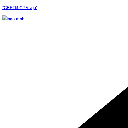
Skip
"СВЕТИ СРБ и ја"
to
content