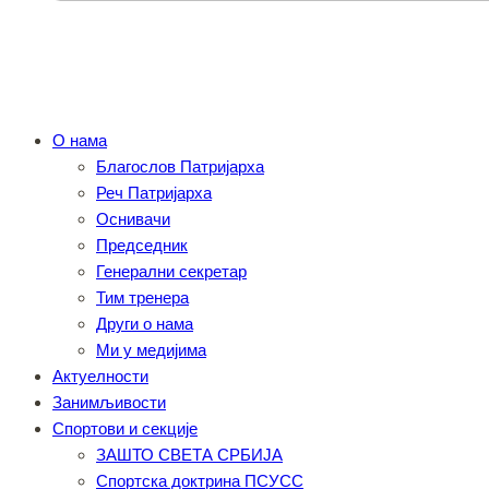
О нама
Благослов Патријарха
Реч Патријарха
Оснивачи
Председник
Генерални секретар
Тим тренера
Други о нама
Ми у медијима
Актуелности
Занимљивости
Спортови и секције
ЗАШТО СВЕТА СРБИЈА
Спортска доктрина ПСУСС