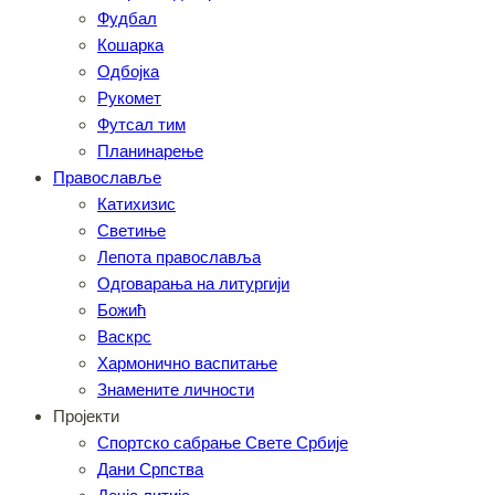
Фудбал
Кошарка
Одбојка
Рукомет
Футсал тим
Планинарење
Православље
Катихизис
Светиње
Лепота православља
Одговарања на литургији
Божић
Васкрс
Хармонично васпитање
Знамените личности
Пројекти
Спортско сабрање Свете Србије
Дани Српства