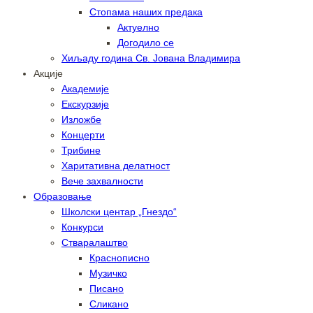
Стопама наших предака
Актуелно
Догодило се
Хиљаду година Св. Јована Владимира
Акције
Академије
Екскурзије
Изложбе
Концерти
Трибине
Харитативна делатност
Вече захвалности
Образовање
Школски центар „Гнездо“
Конкурси
Стваралаштво
Краснописно
Музичко
Писано
Сликано