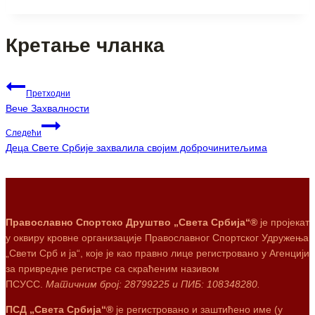
Кретање чланка
Претходни
Вече Захвалности
Следећи
Деца Свете Србије захвалила својим доброчинитељима
Православно Спортско Друштво „Света Србија“®
је пројекат
у оквиру кровне организације Православног Спортског Удружења
„Свети Срб и ја“, које је као правно лице регистровано у Агенцији
за привредне регистре са скраћеним називом
ПСУСС.
Матичним број: 28799225 и ПИБ: 108348280.
ПСД „Света Србија“®
је регистровано и заштићено име (у