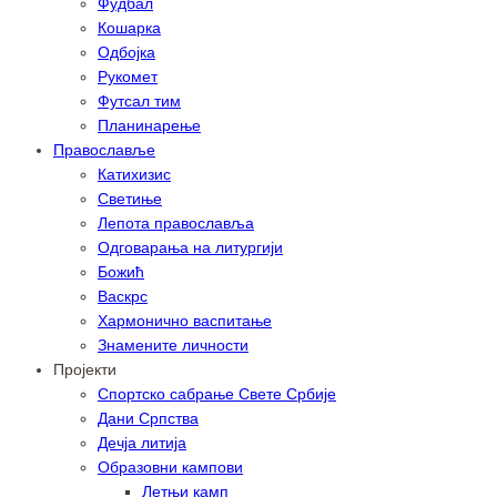
Фудбал
Кошарка
Одбојка
Рукомет
Футсал тим
Планинарење
Православље
Катихизис
Светиње
Лепота православља
Одговарања на литургији
Божић
Васкрс
Хармонично васпитање
Знамените личности
Пројекти
Спортско сабрање Свете Србије
Дани Српства
Дечја литија
Образовни кампови
Летњи камп