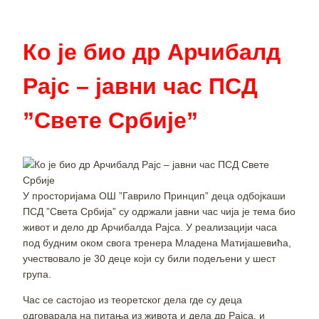
Ко је био др Арчибалд
Рајс – јавни час ПСД
”Свете Србије”
У просторијама ОШ ”Гаврило Принцип” деца одбојкаши
ПСД ”Света Србија” су одржали јавни час чија је тема био
живот и дело др Арчибалда Рајса. У реализацији часа
под будним оком свога тренера Младена Матијашевића,
учествовало је 30 деце који су били подељени у шест
група.
Час се састојао из теоретског дела где су деца
одговарала на питања из живота и дела др Рајса, и