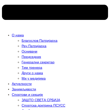
О нама
Благослов Патријарха
Реч Патријарха
Оснивачи
Председник
Генерални секретар
Тим тренера
Други о нама
Ми у медијима
Актуелности
Занимљивости
Спортови и секције
ЗАШТО СВЕТА СРБИЈА
Спортска доктрина ПСУСС