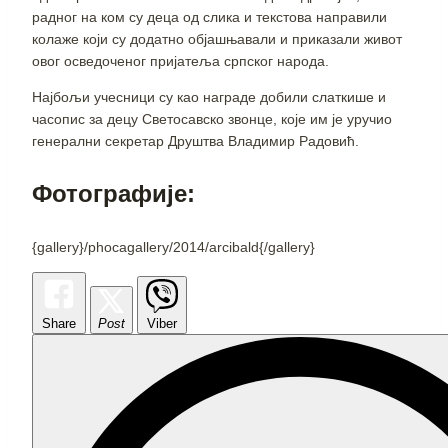
радног на ком су деца од слика и текстова направили
колаже који су додатно објашњавали и приказали живот
овог осведоченог пријатеља српског народа.
Најбољи учесници су као награде добили слаткише и
часопис за децу Светосавско звонце, које им је уручио
генерални секретар Друштва Владимир Радовић.
Фотографије:
{gallery}/phocagallery/2014/arcibald{/gallery}
Share
Post
Viber