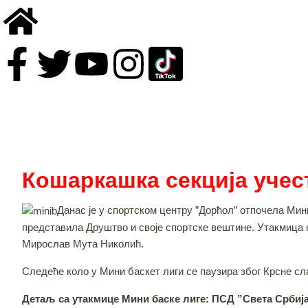
Кошаркашка секција учест
Данас је у спортском центру ”Дорћол” отпочела Мин
представила Друштво и своје спортске вештине. Утакмица 
Мирослав Мута Николић.
Следеће коло у Мини баскет лиги се паузира због Крсне сл
Детаљ са утакмице Мини баске лиге: ПСД ”Света Србија