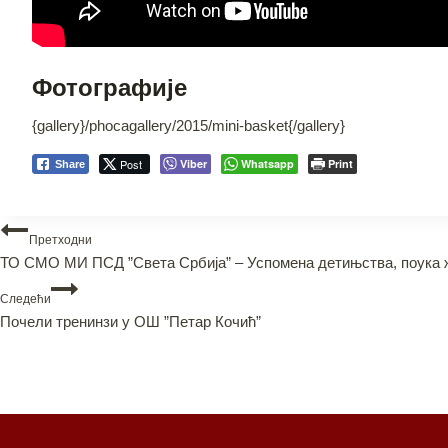
Фотографије
{gallery}/phocagallery/2015/mini-basket{/gallery}
Post
Viber
Whatsapp
Print
Share
Претходни
ТО СМО МИ ПСД ”Света Србија” – Успомена детињства, поука 
Следећи
Почели тренинзи у ОШ ”Петар Кочић”