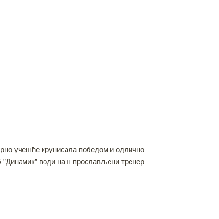
јерно учешће крунисала победом и одлично
уб ”Динамик” води наш прослављени тренер