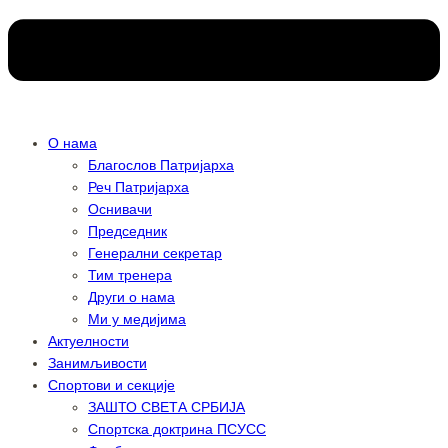
О нама
Благослов Патријарха
Реч Патријарха
Оснивачи
Председник
Генерални секретар
Тим тренера
Други о нама
Ми у медијима
Актуелности
Занимљивости
Спортови и секције
ЗАШТО СВЕТА СРБИЈА
Спортска доктрина ПСУСС