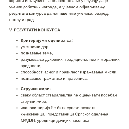
користи искључиво за обавештавање у случају да је
ученик добитник награде, а у јавном објављивању
резултата конкурса да напише име ученика, разред,
школу и град.
V
.
РЕЗУЛТАТ
И
КОНКУРСА
Критеријуми оценивања:
уметнички дар,
познавање теме,
разумевање духовних, традиционалних и моралних
вредности,
способност јасног и правилног изражавања мисли,
познавање граматике и правописа.
Стручни жири:
сваку област стваралаштва ће оцењивати посебан
стручни жири;
чланови жирија ће бити српски познати
књижевници, представници Српског оделења
МФДЈН, уредници дечијих часописа