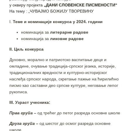
у оквиру пројекта
„ДАНИ СЛОВЕНСКЕ ПИСМЕНОСТИ“
На тему : „ЧУВАЈМО БОЖИЈУ ТВОРЕВИНУ
I.
Теме и номинације конкурса у 2024. години
номинација за
литерарне радове
номинација за
ликовне радове
II. Циљ конкурса
Духовно, морално и патриотско васпитање деце и
омладине, очување традиција-српског језика, историје,
традиционалних вредности и културно-историјског
наслеђа српског народа, скретање пажње на ћирилићно
писмо као саставни део српске културе, неговање лепог
рукописа.
III
.
Узраст учесника:
Прва гpyпa –
од трећег до петог разреда основне школе
Друга група –
од шестог до осмог разреда основне
школе