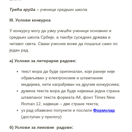
Трећа група –
ученици средњих школа
III
. Услови конкурса
У конкурсу могу да узму учешће ученици основних и
средњих школа Србије, а такође суседних држава и
читавог света. Сваки учесник може да пошаље само по
један рад.
a
)
Услови за литерарне радове:
текст мора да буде оригиналан, који раније није
објављиван у електронским и штампаним
медијима, нити награђиван на другим конкурсима;
дужина текста мора да буде најмање једна страна
штампаног текста формата А4, фонт Times New
Roman 12, највише – две стране текста;
уз рад обавезно попунити и послати
Формулар
(доступан у прилогу).
б
)
Услови за ликовне радове: