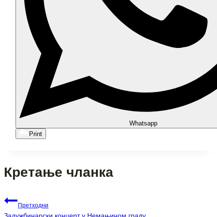
Whatsapp
Print
Кретање чланка
Претходни
Задужбинарски концерт у Немањином граду