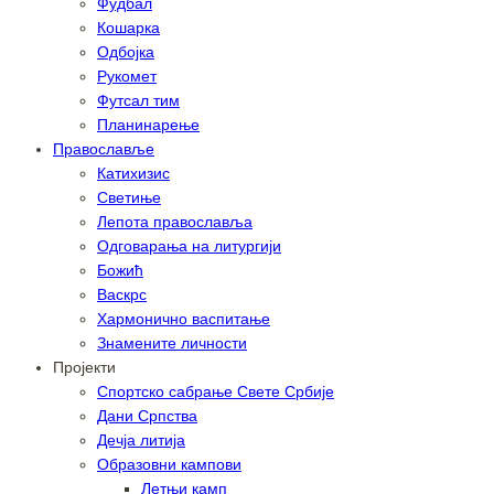
Фудбал
Кошарка
Одбојка
Рукомет
Футсал тим
Планинарење
Православље
Катихизис
Светиње
Лепота православља
Одговарања на литургији
Божић
Васкрс
Хармонично васпитање
Знамените личности
Пројекти
Спортско сабрање Свете Србије
Дани Српства
Дечја литија
Образовни кампови
Летњи камп