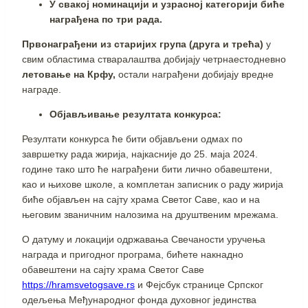
У свакој номинацији и узрасној категорији биће
награђена по три рада.
Првонаграђени из старијих група (друга и трећа)
у
свим областима стваралаштва добијају четрнаестодневно
летовање на Крфу,
остали награђени добијају вредне
награде.
Објављивање резултата конкурса:
Резултати конкурса ће бити објављени одмах по
завршетку рада жирија, најкасније до 25. маја 2024.
године тако што ће награђени бити лично обавештени,
као и њихове школе, а комплетан записник о раду жирија
биће објављен на сајту храма Светог Саве, као и на
његовим званичним налозима на друштвеним мрежама.
О датуму и локацији одржавања Свечаности уручења
нaгpада и пригодног програма, бићете накнадно
обавештени на сајту храма Светог Саве
https://hramsvetogsave.rs
и Фејсбук странице Српског
одељења Међународног фонда духовног јединства