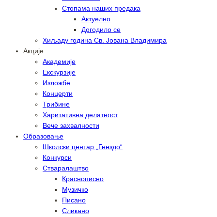
Стопама наших предака
Актуелно
Догодило се
Хиљаду година Св. Јована Владимира
Акције
Академије
Екскурзије
Изложбе
Концерти
Трибине
Харитативна делатност
Вече захвалности
Образовање
Школски центар „Гнездо“
Конкурси
Стваралаштво
Краснописно
Музичко
Писано
Сликано