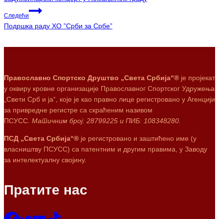
Следећи
Подршка раду ХО ”Срби за Србе”
Православно Спортско Друштво „Света Србија“®
је пројекат
у оквиру кровне организације Православног Спортског Удружења
„Свети Срб и ја“, које је као правно лице регистровано у Агенцији
за привредне регистре са скраћеним називом
ПСУСС.
Матичним број: 28799225 и ПИБ: 108348280.
ПСД „Света Србија“®
је регистровано и заштићено име (у
власништву ПСУСС) са патентним и другим правима, у Заводу
за интелектуалну својину.
Пратите нас