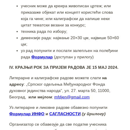
учесник може да креира живописан цртеж; или
приказаже објекат или концепт користећи слова
која га чине; или калиграфски да напише неки
цитат тематски везани за конкурс;
техника рада по избору;
димензије рада: нaјмање 20×30 цм, највише 50×60
цм;
уз рад попунити и послати залепљен на полеђини
рада
Формулар
(доступан у прилогу)
IV. КРАЈЊИ РОК ЗА ПРИЈЕМ РАДОВА ЈЕ 15 МАЈ 2024.
Литерарне и калиграфске радове можете слати
на
адресу
: „Српског одељења Међународног Фонда
духовног јединства народа“, ул. 27. марта 50, 11000,
Београд,
или мејлом
:
mfdjen@gmail.com
Уз литерарне и ликовне радове обавезно попунити
Формулар
ИНФО
и
САГЛАСНОСТИ
(у прилогу)
Организатор се обавезује да све податке учесника