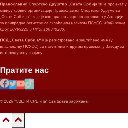
Православно Спортско Друштво „Света Србија“®
је пројекат у
оквиру кровне организације Православног Спортског Удружења
„Свети Срб и ја“, које је као правно лице регистровано у Агенцији
за привредне регистре са скраћеним називом ПСУСС.
Матичним
број: 28799225 и ПИБ: 108348280.
ПСД „Света Србија“®
је регистровано и заштићено име (у
власништву ПСУСС) са патентним и другим правима, у Заводу за
интелектуалну својину.
Пратите нас
© 2026 "СВЕТИ СРБ и ја"
Сва права задржана.