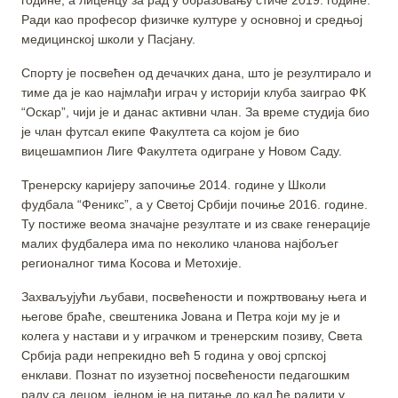
Ради као професор физичке културе у основној и средњој
медицинској школи у Пасјану.
Спорту је посвећен од дечачких дана, што је резултирало и
тиме да је као најмлађи играч у историји клуба заиграо ФК
“Оскар”, чији је и данас активни члан. За време студија био
је члан футсал екипе Факултета са којом је био
вицешампион Лиге Факултета одигране у Новом Саду.
Тренерску каријеру започиње 2014. године у Школи
фудбала “Феникс”, а у Светој Србији почиње 2016. године.
Ту постиже веома значајне резултате и из сваке генерације
малих фудбалера има по неколико чланова најбољег
регионалног тима Косова и Метохије.
Захваљујући љубави, посвећености и пожртвовању њега и
његове браће, свештеника Јована и Петра који му је и
колега у настави и у играчком и тренерским позиву, Света
Србија ради непрекидно већ 5 година у овој српској
енклави. Познат по изузетној посвећености педагошким
раду са децом, једном је на питање до кад ће радити у