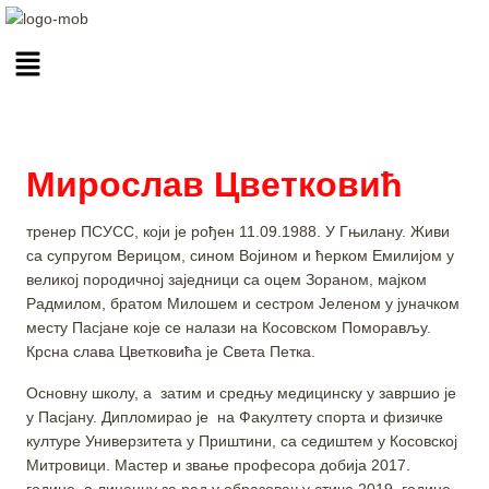
Мирослав Цветковић
тренер ПСУСС, који је рођен 11.09.1988. У Гњилану. Живи
са супругом Верицом, сином Војином и ћерком Емилијом у
великој породичној заједници са оцем Зораном, мајком
Радмилом, братом Милошем и сестром Јеленом у јуначком
месту Пасјане које се налази на Косовском Поморављу.
Крсна слава Цветковића је Света Петка.
Основну школу, а затим и средњу медицинску у завршио је
у Пасјану. Дипломирао је на Факултету спорта и физичке
културе Универзитета у Приштини, са седиштем у Косовској
Митровици. Мастер и звање професора добија 2017.
године, а лиценцу за рад у образовању стиче 2019. године.