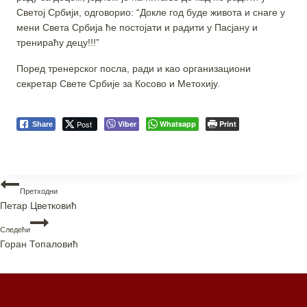
Светој Србији, одговорио: “Докле год буде живота и снаге у
мени Света Србија ће постојати и радити у Пасјану и
тренираћу децу!!!”
Поред тренерског посла, ради и као организациони
секретар Свете Србије за Косово и Метохију.
Post
Viber
Whatsapp
Print
Share
Претходни
Петар Цветковић
Следећи
Горан Топаловић