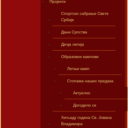
Пројекти
Спортско сабрање Свете
Србије
Дани Српства
Дечја литија
Образовни кампови
Летњи камп
Стопама наших предака
Актуелно
Догодило се
Хиљаду година Св. Јована
Владимира