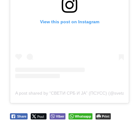
View this post on Instagram
A post shared by “СВЕТИ СРБ И ЈА” (ПСУСС) (@sveta_srbija
Post
Viber
Whatsapp
Print
Share