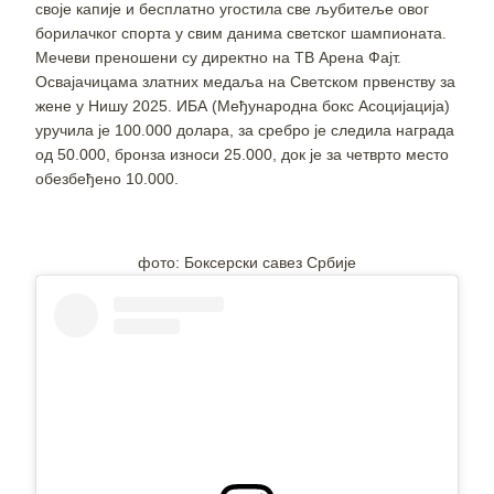
своје капије и бесплатно угостила све љубитеље овог
борилачког спорта у свим данима светског шампионата.
Mечеви преношени су директно на ТВ Арена Фајт.
Освајачицама златних медаља на Светском првенству за
жене у Нишу 2025. ИБА (Међународна бокс Асоцијација)
уручила је 100.000 долара, за сребро је следила награда
од 50.000, бронза износи 25.000, док је за четврто место
обезбеђено 10.000.
фото: Боксерски савез Србије