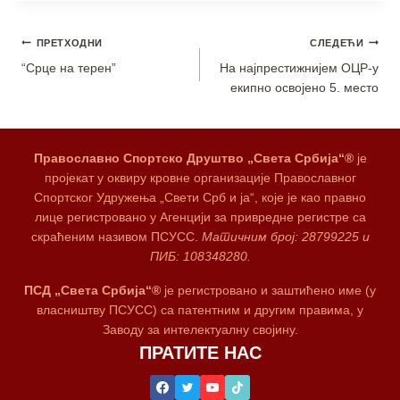
ПРЕТХОДНИ
СЛЕДЕЋИ
“Срце на терен”
На најпрестижнијем ОЦР-у
екипно освојено 5. место
Православно Спортско Друштво „Света Србија“®
је
пројекат у оквиру кровне организације Православног
Спортског Удружења „Свети Срб и ја“, које је као правно
лице регистровано у Агенцији за привредне регистре са
скраћеним називом ПСУСС.
Матичним број: 28799225 и
ПИБ: 108348280.
ПСД „Света Србија“®
је регистровано и заштићено име (у
власништву ПСУСС) са патентним и другим правима, у
Заводу за интелектуалну својину.
ПРАТИТЕ НАС