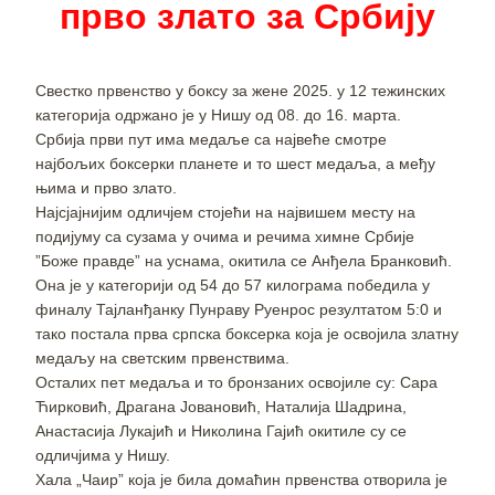
прво злато за Србију
Свестко првенство у боксу за жене 2025. у 12 тежинских
категорија одржано је у Нишу од 08. до 16. марта.
Србија први пут има медаље са највеће смотре
најбољих боксерки планете и то шест медаља, а међу
њима и прво злато.
Најсјајнијим одличјем стојећи на највишем месту на
подијуму са сузама у очима и речима химне Србије
”Боже правде” на уснама, окитила се Анђела Бранковић.
Она је у категорији од 54 до 57 килограма победила у
финалу Тајланђанку Пунраву Руенрос резултатом 5:0 и
тако постала прва српска боксерка која је освојила златну
медаљу на светским првенствима.
Осталих пет медаља и то бронзаних освојиле су: Сара
Ћирковић, Драгана Јовановић, Наталија Шадрина,
Анастасија Лукајић и Николина Гајић окитиле су се
одличјима у Нишу.
Хала „Чаир” која је била домаћин првенства отворила је