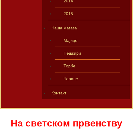
2014
2015
Наша магаза
Мајице
Пешкири
Торбе
Чарапе
Контакт
На светском првенству