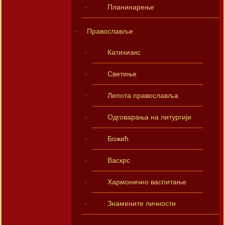
Планинарење
Православље
Катихизис
Светиње
Лепота православља
Одговарања на литургији
Божић
Васкрс
Хармонично васпитање
Знамените личности