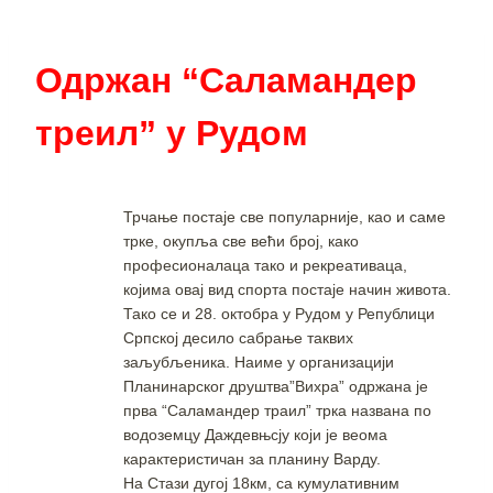
Одржан “Салaмандер
треил” у Рудом
Трчање постаје све популарније, као и саме
трке, окупља све већи број, како
професионалаца тако и рекреативаца,
којима овај вид спорта постаје начин живота.
Тако се и 28. октобра у Рудом у Републици
Српској десило сабрање таквих
заљубљеника. Наиме у организацији
Планинарског друштва”Вихра” одржана је
прва “Саламандер траил” трка названа по
водоземцу Даждевњсју који је веома
карактеристичан за планину Варду.
На Стази дугој 18км, са кумулативним