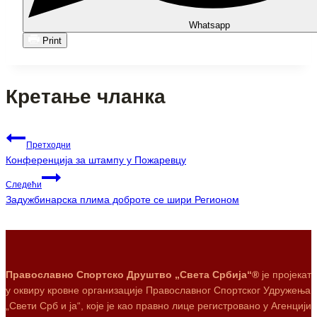
Whatsapp
Print
Кретање чланка
Претходни
Конференција за штампу у Пожаревцу
Следећи
Задужбинарска плима доброте се шири Регионом
Православно Спортско Друштво „Света Србија“®
је пројекат
у оквиру кровне организације Православног Спортског Удружења
„Свети Срб и ја“, које је као правно лице регистровано у Агенцији