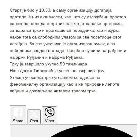
Старт је био у 10.30, а саму организацију догађаја
пратило је низ активности, као што су изложбени простор
спонзора, подела стартних пакета, отварање програма,
затварање трке и проглашење победника, као и журка
након тога са слободним улазом за све посетиоце овог
догађаја. За све учеснике је организован ручак, а за
победнике вредне награде. Посебно су вили награђени и
најбржи Руђанин и најбржа Руђанка.
Трку је завршило укупно 59 такмичара.
Наш Давид Ћирковић је успешно завршио трку.
Утисци учесника трке углавном се односе на
феноменалну организацију као и на природне лепоте
виђене и доживљене читавом трасом трке.
Share
Post
Viber