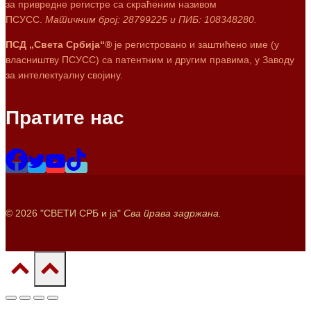
за привредне регистре са скраћеним називом
ПСУСС.
Матичним број: 28799225 и ПИБ: 108348280.
ПСД „Света Србија“®
је регистровано и заштићено име (у
власништву ПСУСС) са патентним и другим правима, у Заводу
за интелектуалну својину.
Пратите нас
© 2026 "СВЕТИ СРБ и ја"
Сва права задржана.