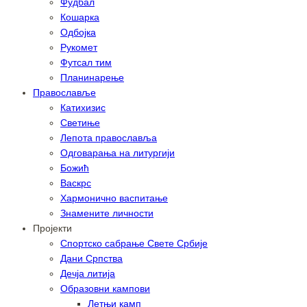
Фудбал
Кошарка
Одбојка
Рукомет
Футсал тим
Планинарење
Православље
Катихизис
Светиње
Лепота православља
Одговарања на литургији
Божић
Васкрс
Хармонично васпитање
Знамените личности
Пројекти
Спортско сабрање Свете Србије
Дани Српства
Дечја литија
Образовни кампови
Летњи камп