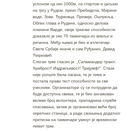
успоном од око 1000м, са стартом и циљем
на тргу у Рудом, преко Пребидола, Мирине
воде, Зове, Ђурковца, Превије, Оштреља,
Облих глава и Рудине, односно делова
планине Варде, своје тркачке способности
доказало је око 70 такмичара из земље и
региона. Међу њима је био и атлетичар
Свете Србије иначе и сам Руђанин, Давид
Ћирковић.
Слоган трке гласио је: „Саламандер траил:
Храброст! Издржљивост! Тријумф!“. Стаза
није уопште била лагана, те је тиме и
постала прави тест способности за све
учеснике. Организатори су се потрудили да
буде доступна свима, те је био ангажован
велики број волонтера, припадника службе
спасавања, затим је организован већи број
окрепних станица, а ради смањења додатног
притиска на такмичаре укинут је временски
лимит трке.