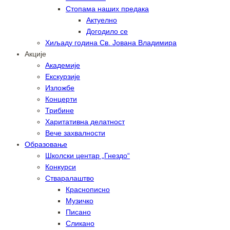
Стопама наших предака
Актуелно
Догодило се
Хиљаду година Св. Јована Владимира
Акције
Академије
Екскурзије
Изложбе
Концерти
Трибине
Харитативна делатност
Вече захвалности
Образовање
Школски центар „Гнездо“
Конкурси
Стваралаштво
Краснописно
Музичко
Писано
Сликано