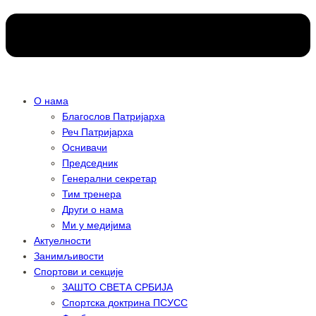
О нама
Благослов Патријарха
Реч Патријарха
Оснивачи
Председник
Генерални секретар
Тим тренера
Други о нама
Ми у медијима
Актуелности
Занимљивости
Спортови и секције
ЗАШТО СВЕТА СРБИЈА
Спортска доктрина ПСУСС