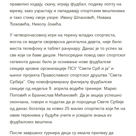
правилно ходају, скачу, играју фудбал, подижу лопту на
мрежу, како узрастају и овладавају спортским вештинама
и тако стижу своје узоре: Ивану Шпановић, Новака
Ђоковића, Николу Јокића.
У четворочасовној игри на терену младих спортиста,
могла се видети својеврсна дигитална дијета, није било
места телефону и таблет рачунару. Данас је то успех за
све који се баве децом. Непосредни повод овог спортског
сегмента данас било је оснивање нове фудбалске
секције кровне организације ПСУ ”Свети Срб и ја” и
њеног пројекта Православног спортског друштва ”Света
Србија”. Ову новоформирану филијалу фудбалске
секције од недеље 9. априла водиће тренери: Марко
Поповић и Бранислав Мићановић. Да је акција успешно
окончана, говори и податак да је породица Свете Србије
од данас богатија за нових 25 малих спортиста који ће на
овим теренима у будуће учити и усвајати знања из
фудбалских вештина.
После завршенх турнира деца су имала прилику да