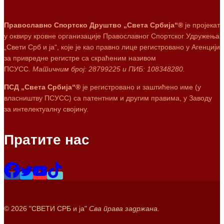
Православно Спортско Друштво „Света Србија“®
је пројекат
у оквиру кровне организације Православног Спортског Удружења
„Свети Срб и ја“, које је као правно лице регистровано у Агенцији
за привредне регистре са скраћеним називом
ПСУСС.
Матичним број: 28799225 и ПИБ: 108348280.
ПСД „Света Србија“®
је регистровано и заштићено име (у
власништву ПСУСС) са патентним и другим правима, у Заводу
за интелектуалну својину.
Пратите нас
© 2026 "СВЕТИ СРБ и ја"
Сва права задржана.