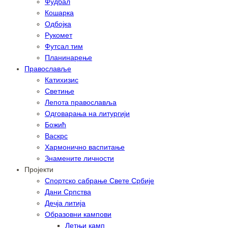
Фудбал
Кошарка
Одбојка
Рукомет
Футсал тим
Планинарење
Православље
Катихизис
Светиње
Лепота православља
Одговарања на литургији
Божић
Васкрс
Хармонично васпитање
Знамените личности
Пројекти
Спортско сабрање Свете Србије
Дани Српства
Дечја литија
Образовни кампови
Летњи камп