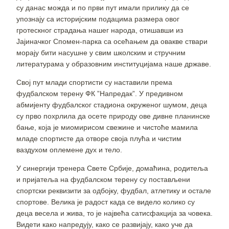
су данас можда и по први пут имали прилику да се
упознају са историјским подацима размера овог
гротескног страдања нашег народа, отишавши из
Јајиначког Спомен-парка са осећањем да овакве ствари
морају бити насушне у свим школским и стручним
литературама у образовним институцијама наше државе.
Свој пут млади спортисти су наставили према
фудбалском терену ФК ”Напредак”. У предивном
абмијенту фудбалског стадиона окруженог шумом, деца
су прво похрлила да осете природу ове дивне планинске
бање, која је миомирисом свежине и чистоће мамила
младе спортисте да отворе своја плућа и чистим
ваздухом оплемене дух и тело.
У синергији тренера Свете Србије, домаћина, родитеља
и пријатеља на фудбалском терену су постављени
спортски реквизити за одбојку, фудбал, атлетику и остале
спортове. Велика је радост када се видело колико су
деца весела и жива, то је највећа сатисфакција за човека.
Видети како напредују, како се развијају, како уче да