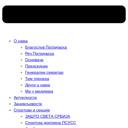
О нама
Благослов Патријарха
Реч Патријарха
Оснивачи
Председник
Генерални секретар
Тим тренера
Други о нама
Ми у медијима
Актуелности
Занимљивости
Спортови и секције
ЗАШТО СВЕТА СРБИЈА
Спортска доктрина ПСУСС