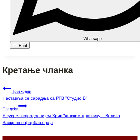
Whatsapp
Print
Кретање чланка
Претходни
Наставља се сарадња са РТВ ”Студио Б”
Следећи
У сусрет најрадоснијем Хришћанском празнику – Велико
Васкршње фарбање јаја