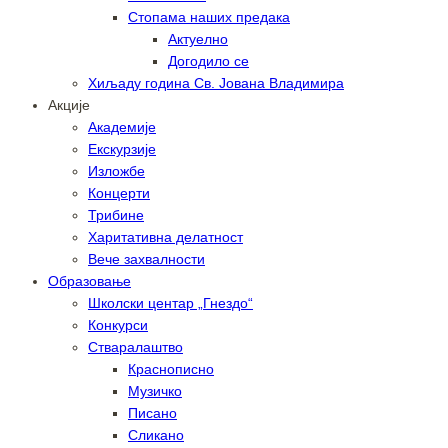
Стопама наших предака
Актуелно
Догодило се
Хиљаду година Св. Јована Владимира
Акције
Академије
Екскурзије
Изложбе
Концерти
Трибине
Харитативна делатност
Вече захвалности
Образовање
Школски центар „Гнездо“
Конкурси
Стваралаштво
Краснописно
Музичко
Писано
Сликано