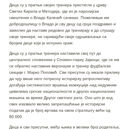
Деца су у пратњи својих тренера пристигли у цркву
Светих Кирила и Методија, где их је парохијски
свештеник о.Владо Калезић сачекао. Пожелевши им
добродошлицу о.Владо је сву децу од срца поздравио и
замолио да наставе редовно да тренирају и да слушају
своје тренере, не скривајући своје одушевљење са
бројем деце који је испунио храм.
Деца су у пратњи тренера наставили свој пут до
централног споменика у Спомен-парку Јајинци, где се им
се обратио наставник веронауке и тренер фудбалске
секције г. Марко Поповић. Сви присутни су имали прилику
да чују више него потресну историјску ретроспективу
догађаја систематског вршења екзекуције над недужним
цивилима српске националности и других националних
мањина за време Другог светског рата. Оно што је код
свих изазвало велико запрепашћење је историјски
податак да је број жртава на овом стратишту већи од
80.000.
Деца и сви присутни, међу њима и велики број родитеља,