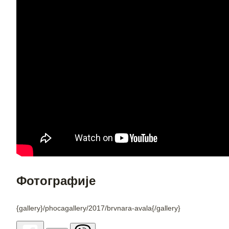
Фотографије
{gallery}/phocagallery/2017/brvnara-avala{/gallery}