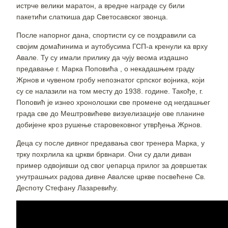
истрче велики маратон, а вредне награде су били
пакетићи слаткиша дар Светосавског звонца.
После напорног дана, спортисти су се поздравили са
својим домаћинима и аутобусима ГСП-а кренули ка врху
Авале. Ту су имали прилику да чују веома издашно
предавање г. Марка Поповића , о некадашњем граду
Жрнов и чувеном гробу непознатог српског војника, који
су се налазили на том месту до 1938. године. Такође, г.
Поповић је изнео хронолошки све промене од негдашњег
града све до Мештровићеве визуелизације ове планине
добијене кроз рушење старовековног утврђења Жрнов.
Деца су после дивног предавања свог тренера Марка, у
трку похрлила ка цркви брвнари. Они су дали диван
пример одвојивши од свог џепарца прилог за довршетак
унутрашњих радова дивне Авалске цркве посвећене Св.
Деспоту Стефану Лазаревићу.