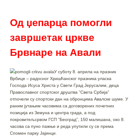
Од џепарца помогли
завршетак цркве
Брвнаре на Авали
У суботу 8. априла на празник
Врбице – радосног Хришћанског празника уласка
Господа Исуса Христа у Свети Град Јерусалим, деца
Православног спортског друштва ”Света Србија”
отпочели су спортски дан на обронцима Авалске шуме. У
раним јутањим часовима са договорених почетних
позиција из Земуна и центра града, а под
покровитељсрвом ГСП ”Београд”, 150 малишана, око 8.
часова са пуно пажње и реда упутили су се према
Спомен парку Јајинци.