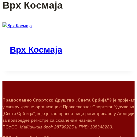
Врх Космаја
Врх Космаја
Православно Спортско Друштво „Света Србија“®
је пројекат
у оквиру кровне организације Православног Спортског Удружења
„Свети Срб и ја“, које је као правно лице регистровано у Агенцији
за привредне регистре са скраћеним називом
ПСУСС.
Матичним број: 28799225 и ПИБ: 108348280.