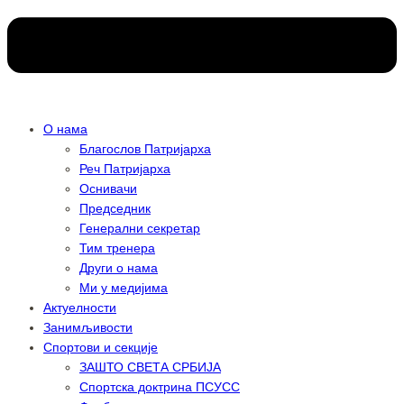
О нама
Благослов Патријарха
Реч Патријарха
Оснивачи
Председник
Генерални секретар
Тим тренера
Други о нама
Ми у медијима
Актуелности
Занимљивости
Спортови и секције
ЗАШТО СВЕТА СРБИЈА
Спортска доктрина ПСУСС