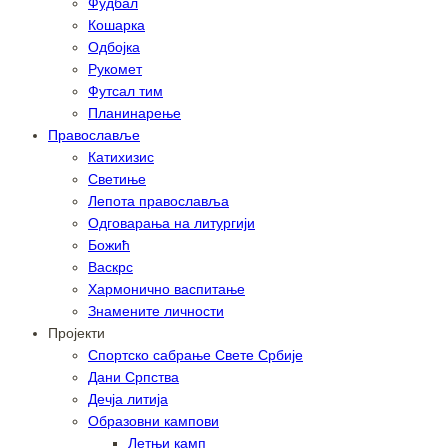
Фудбал
Кошарка
Одбојка
Рукомет
Футсал тим
Планинарење
Православље
Катихизис
Светиње
Лепота православља
Одговарања на литургији
Божић
Васкрс
Хармонично васпитање
Знамените личности
Пројекти
Спортско сабрање Свете Србије
Дани Српства
Дечја литија
Образовни кампови
Летњи камп