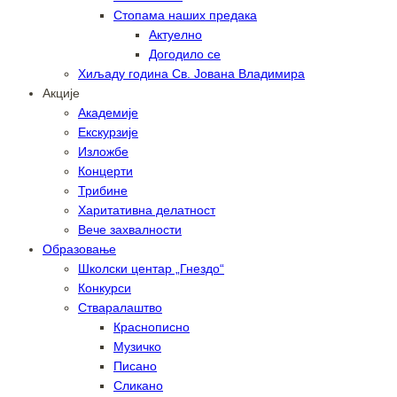
Стопама наших предака
Актуелно
Догодило се
Хиљаду година Св. Јована Владимира
Акције
Академије
Екскурзије
Изложбе
Концерти
Трибине
Харитативна делатност
Вече захвалности
Образовање
Школски центар „Гнездо“
Конкурси
Стваралаштво
Краснописно
Музичко
Писано
Сликано