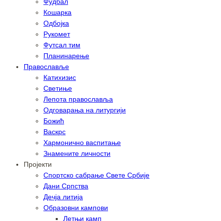
Фудбал
Кошарка
Одбојка
Рукомет
Футсал тим
Планинарење
Православље
Катихизис
Светиње
Лепота православља
Одговарања на литургији
Божић
Васкрс
Хармонично васпитање
Знамените личности
Пројекти
Спортско сабрање Свете Србије
Дани Српства
Дечја литија
Образовни кампови
Летњи камп