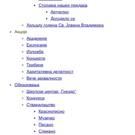
Стопама наших предака
Актуелно
Догодило се
Хиљаду година Св. Јована Владимира
Акције
Академије
Екскурзије
Изложбе
Концерти
Трибине
Харитативна делатност
Вече захвалности
Образовање
Школски центар „Гнездо“
Конкурси
Стваралаштво
Краснописно
Музичко
Писано
Сликано