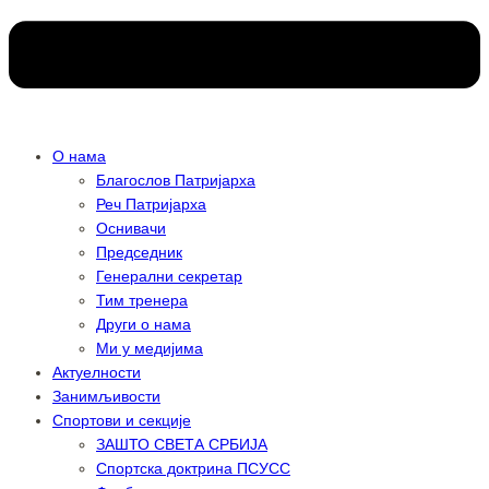
О нама
Благослов Патријарха
Реч Патријарха
Оснивачи
Председник
Генерални секретар
Тим тренера
Други о нама
Ми у медијима
Актуелности
Занимљивости
Спортови и секције
ЗАШТО СВЕТА СРБИЈА
Спортска доктрина ПСУСС