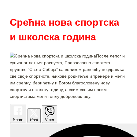
Срећна нова спортска
и школска година
После лепог и
сунчаног летњег распуста, Православно спортско
друштво ”Света Србија” са великом радошћу поздравља
све своје спортисте, њихове родитеље и тренере и жели
им срећну, берићетну и Богом благословену нову
спортску и школску годину, а свим својим новим
спортистима жели топлу добродошлицу.
Share
Post
Viber