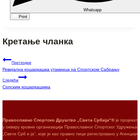
Whatsapp
Print
Кретање чланка
Претходни
Ревијална кошаркашка утакмица на Спортском Сабрању
Следећи
Српским кошаркашима
Православно Спортско Друштво „Света Србија“®
је пројекат
у оквиру кровне организације Православног Спортског Удружења
„Свети Срб и ја“, које је као правно лице регистровано у Агенцији