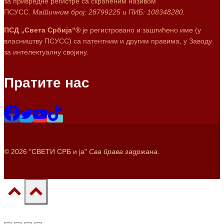
за привредне регистре са скраћеним називом
ПСУСС.
Матичним број: 28799225 и ПИБ: 108348280.
ПСД „Света Србија“®
је регистровано и заштићено име (у
власништву ПСУСС) са патентним и другим правима, у Заводу
за интелектуалну својину.
Пратите нас
© 2026 "СВЕТИ СРБ и ја"
Сва права задржана.