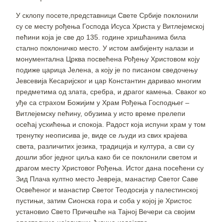
У склопу посете,представници Свете Србије поклонили
су се месту рођења Господа Исуса Христа у Витлејемској
пећини која је све до 135. године хришћанима била
стално поклоничко место. У истом амбијенту налази и
монументална Црква посвећена Рођењу Христовом коју
подиже царица Јелена, а коју је по писаном сведочењу
Јевсевија Кесаријског и цар Константин даривао многим
предметима од злата, сребра, и драгог камења. Сваког ко
уђе са страхом Божијим у Храм Рођења Господњег –
Витлејемску пећину, обузима у исто време прелепи
осећај усхићења и спокоја. Радост која испуни храм у том
тренутку неописива је, виде се људи из свих крајева
света, различитих језика, традиција и култура, а сви су
дошли због једног циља како би се поклонили светом и
драгом месту Христовог Рођења. Истог дана посећени су
Зид Плача култно место Јевреја, манастир Светог Саве
Освећеног и манастир Светог Теодосија у палестинској
пустињи, затим Сионска гора и соба у којој је Христос
установио Свето Причешће на Тајној Вечери са својим