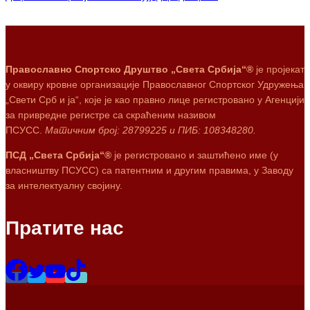
Православно Спортско Друштво „Света Србија“®
је пројекат
у оквиру кровне организације Православног Спортског Удружења
„Свети Срб и ја“, које је као правно лице регистровано у Агенцији
за привредне регистре са скраћеним називом
ПСУСС.
Матичним број: 28799225 и ПИБ: 108348280.
ПСД „Света Србија“®
је регистровано и заштићено име (у
власништву ПСУСС) са патентним и другим правима, у Заводу
за интелектуалну својину.
Пратите нас