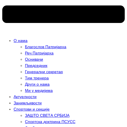
О нама
Благослов Патријарха
Реч Патријарха
Оснивачи
Председник
Генерални секретар
Тим тренера
Други о нама
Ми у медијима
Актуелности
Занимљивости
Спортови и секције
ЗАШТО СВЕТА СРБИЈА
Спортска доктрина ПСУСС