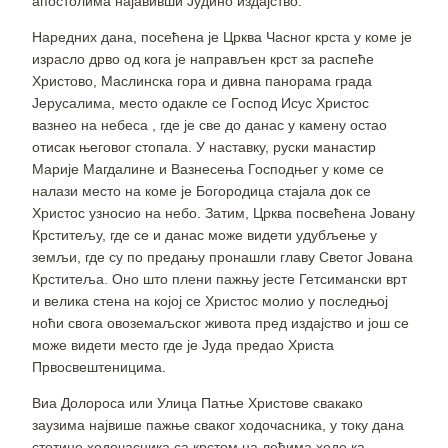
апостолима најавивши Јудино издајство.
Наредних дана, посећена је Црква Часног крста у коме је
израсло дрво од кога је направљен крст за распеће
Христово, Маслинска гора и дивна панорама града
Јерусалима, место одакле се Господ Исус Христос
вазнео на небеса , где је све до данас у камену остао
отисак његовог стопала. У наставку, руски манастир
Марије Магдалине и Вазнесења Господњег у коме се
налази место на коме је Богородица стајала док се
Христос узносио на небо. Затим, Црква посвећена Јовану
Крститељу, где се и данас може видети удубљење у
земљи, где су по предању пронашли главу Светог Јована
Крститеља. Оно што плени пажњу јесте Гетсимански врт
и велика стена на којој се Христос молио у последњој
ноћи свога овоземаљског живота пред издајство и још се
може видети место где је Јуда предао Христа
Првосвештеницима.
Виа Долороса или Улица Патње Христове свакако
заузима највише пажње сваког ходочасника, у току дана
стотине ходочасника са крстом на леђима ходе ка