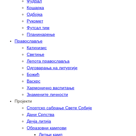
Фудбал
Кошарка
Одбојка
Рукомет
Футсал тим
Планинарење
Православље
Катихизис
Светиње
Лепота православља
Одговарања на литургији
Божић
Васкрс
Хармонично васпитање
Знамените личности
Пројекти
Спортско сабрање Свете Србије
Дани Српства
Дечја литија
Образовни кампови
Летњи камп