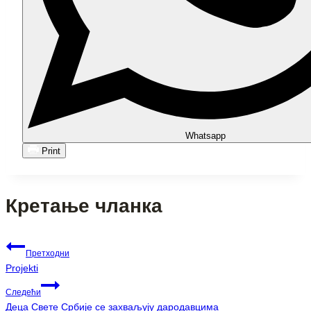
Whatsapp
Print
Кретање чланка
Претходни
Projekti
Следећи
Деца Свете Србије се захваљују дародавцима