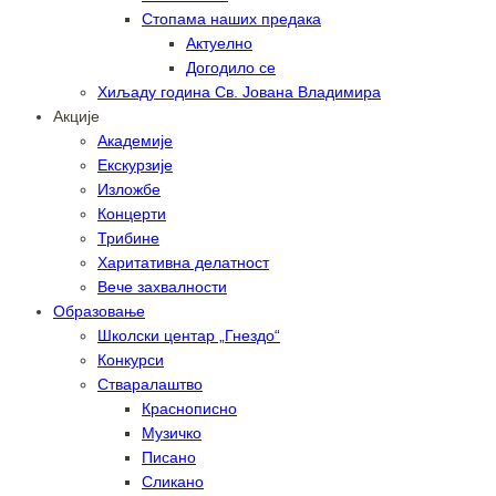
Стопама наших предака
Актуелно
Догодило се
Хиљаду година Св. Јована Владимира
Акције
Академије
Екскурзије
Изложбе
Концерти
Трибине
Харитативна делатност
Вече захвалности
Образовање
Школски центар „Гнездо“
Конкурси
Стваралаштво
Краснописно
Музичко
Писано
Сликано