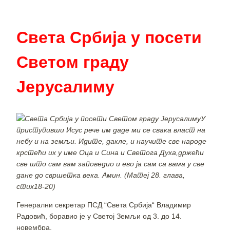
Света Србија у посети
Светом граду
Јерусалиму
У
приступивши Исус рече им даде ми се свака власт на
небу и на земљи. Идите, дакле, и научите све народе
крстећи их у име Оца и Сина и Светога Духа,држећи
све што сам вам заповедио и ево ја сам са вама у све
дане до свршетка века. Амин. (Матеј 28. глава,
стих18-20)
Генерални секретар ПСД “Света Србија“ Владимир
Радовић, боравио је у Светој Земљи од 3. до 14.
новембра.