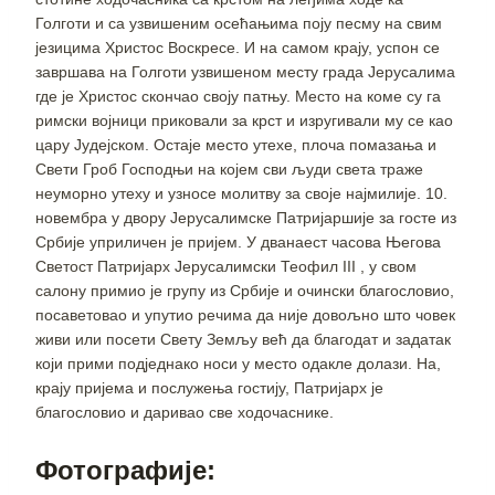
Голготи и са узвишеним осећањима поју песму на свим
језицима Христос Воскресе. И на самом крају, успон се
завршава на Голготи узвишеном месту града Јерусалима
где је Христос скончао своју патњу. Место на коме су га
римски војници приковали за крст и изругивали му се као
цару Јудејском. Остаје место утехе, плоча помазања и
Свети Гроб Господњи на којем сви људи света траже
неуморно утеху и узносе молитву за своје најмилије. 10.
новембра у двору Јерусалимске Патријаршије за госте из
Србије уприличен је пријем. У дванаест часова Његова
Светост Патријарх Јерусалимски Теофил III , у свом
салону примио је групу из Србије и очински благословио,
посаветовао и упутио речима да није довољно што човек
живи или посети Свету Земљу већ да благодат и задатак
који прими подједнако носи у место одакле долази. На,
крају пријема и послужења гостију, Патријарх је
благословио и даривао све ходочаснике.
Фотографије: