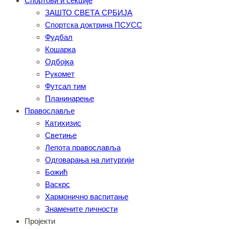
Спортови и секције
ЗАШТО СВЕТА СРБИЈА
Спортска доктрина ПСУСС
Фудбал
Кошарка
Одбојка
Рукомет
Футсал тим
Планинарење
Православље
Катихизис
Светиње
Лепота православља
Одговарања на литургији
Божић
Васкрс
Хармонично васпитање
Знамените личности
Пројекти