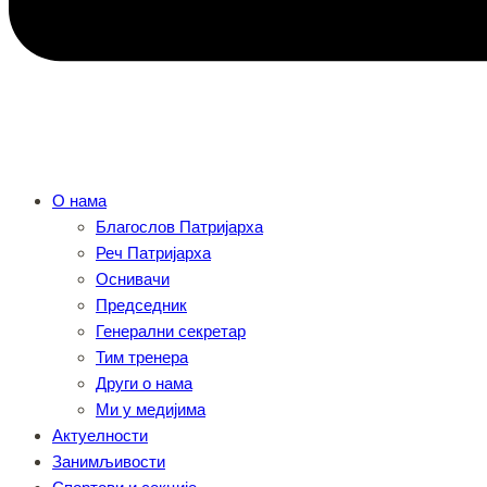
О нама
Благослов Патријарха
Реч Патријарха
Оснивачи
Председник
Генерални секретар
Тим тренера
Други о нама
Ми у медијима
Актуелности
Занимљивости