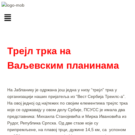
Трејл трка на
Ваљевским планинама
На Јабланику је одржана још једна у низу “трејл” трка у
организацији наших пријатеља из “Вест Сербија Треилс-а”.
На овој једној од најтежих по својим елементима трејлс трка
које се одржавају у овом делу Србије, ПСУСС је имала два
представника: Михаила Станојевића и Мирка Ивановића из
Рудог, Република Српска. Од две стазе које су
припремљене, на плавој трци, дужине 14,5 км, са успоном