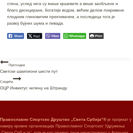
стена, услед чега су мање кршевите а више заобљене и
благо дисециране, богатије водом, већим делом покривене
плодним глиновитим прективачем, а последица тога је
развој бујних шума и ливада.
Post
Viber
Whatsapp
Print
Share
Претходни
Светски шампиони шести пут
Следећи
ОЦР Инвиктус челенџ на Штранду
Православно Спортско Друштво „Света Србија“®
је пројекат у
оквиру кровне организације Православног Спортског Удружења
„Свети Срб и ја“, које је као правно лице регистровано у Агенцији