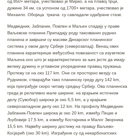
од 850+ метара, учествовао је Мирко, а на плавој трци,
дужине 34 км, са успоном од 1700+ метара, учествовао је
Михаило. Обојица тркача су савладали одабране стазе.
Медведник, Јабланик, Повлен и Маљен спадају у праве
Ваљевске планине.Припадају роду такозваних рудних
планина и завршни су масиви Динарског планинског
система у овом делу Србије (северозапад). Венац ових
планина карактерише међусобна повезаност са изузетком
Маљена.оно што је карактеристично за њих јесте да имају
велику дужину и углавном упореднички правац пружања.
Протежу се на око 117 km. Оне се просторно везују са
Рудником, стварајући тако планинску греду дугу 142 km,
која преграђује скоро читаву средњу Србију. Ова планинска
греда је релативно мале ширине: на крајњем источном
делу (Сувобор) широка је око 5,5 km, а у крајњем
северозападном делу око 12 km. На профилу Медведник-
Јабланик-Повлен широка је око 20 km, између Пецке и
Љубовије 17,5 km, а између Костајника и Малог Зворника
15,5 km. Највећу ширину достижу на правцу Ваљево-
Косјерић (око 30 km). Изграђене су од некарбонатских