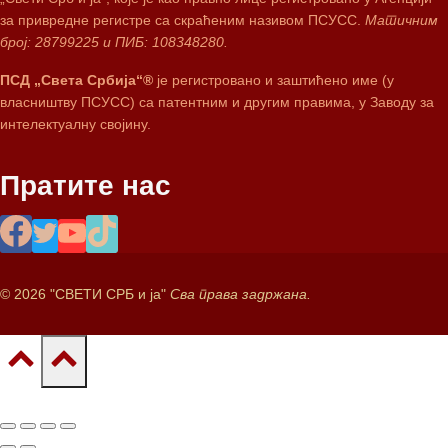
за привредне регистре са скраћеним називом ПСУСС.
Матичним
број: 28799225 и ПИБ: 108348280.
ПСД „Света Србија“®
је регистровано и заштићено име (у
власништву ПСУСС) са патентним и другим правима, у Заводу за
интелектуалну својину.
Пратите нас
© 2026 "СВЕТИ СРБ и ја"
Сва права задржана.