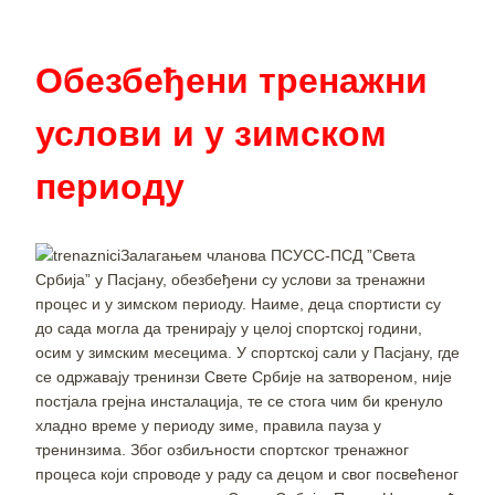
Обезбеђени тренажни
услови и у зимском
периоду
Залагањем чланова ПСУСС-ПСД ”Света
Србија” у Пасјану, обезбеђени су услови за тренажни
процес и у зимском периоду. Наиме, деца спортисти су
до сада могла да тренирају у целој спортској години,
осим у зимским месецима. У спортској сали у Пасјану, где
се одржавају тренинзи Свете Србије на затвореном, није
постјала грејна инсталација, те се стога чим би кренуло
хладно време у периоду зиме, правила пауза у
тренинзима. Због озбиљности спортског тренажног
процеса који спроводе у раду са децом и свог посвећеног