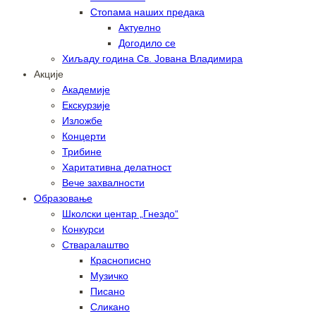
Стопама наших предака
Актуелно
Догодило се
Хиљаду година Св. Јована Владимира
Акције
Академије
Екскурзије
Изложбе
Концерти
Трибине
Харитативна делатност
Вече захвалности
Образовање
Школски центар „Гнездо“
Конкурси
Стваралаштво
Краснописно
Музичко
Писано
Сликано