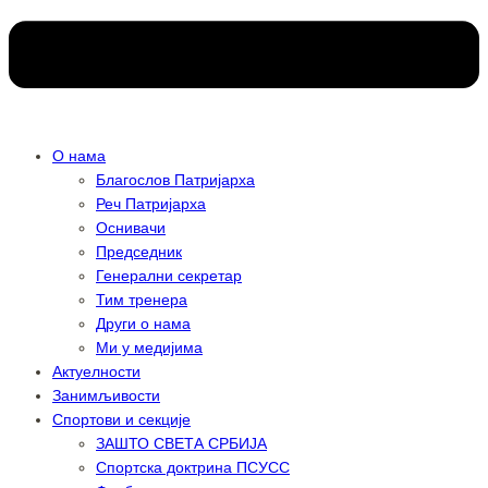
О нама
Благослов Патријарха
Реч Патријарха
Оснивачи
Председник
Генерални секретар
Тим тренера
Други о нама
Ми у медијима
Актуелности
Занимљивости
Спортови и секције
ЗАШТО СВЕТА СРБИЈА
Спортска доктрина ПСУСС