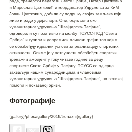
рада, тренерски педагози Свете Србије, Петар Цветковић
и Мирослав Цветковић и координатор Удружења за KиМ
Јован Цветковић, добили су подршку својих земљака који
живе и раде у дијаспори. Они, окупљени око
хуманитарног удружења ”Швајцарска-Пасјане”,
одговорили су позитивно на молбу ПСУСС-ПСД ”Света
Србија” и купили и допремили плински грејни топ којим
се обезбеђују идеални услови за реализацију спортских
активности. Овиме је у потпуности обезбеђен спортски
тренажни амбијент у току читаве године за децу
спортисте Свете Србије у Пасјану. ПСУСС се од срца
захваљује нашим сународницима и члановима
хуманитарног удружења ”Швајцарска-Пасјане”, на великој
помоћи и показаној бризи.
Фотографије
{gallery}/phocagallery/2018/trenazni{/gallery}