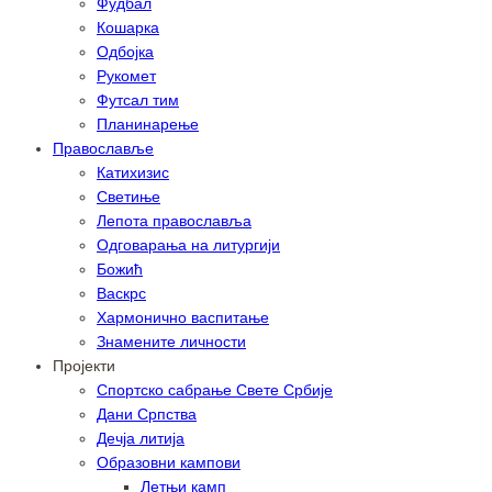
Фудбал
Кошарка
Одбојка
Рукомет
Футсал тим
Планинарење
Православље
Катихизис
Светиње
Лепота православља
Одговарања на литургији
Божић
Васкрс
Хармонично васпитање
Знамените личности
Пројекти
Спортско сабрање Свете Србије
Дани Српства
Дечја литија
Образовни кампови
Летњи камп