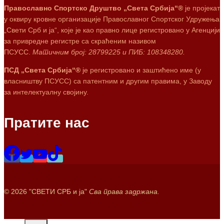
Православно Спортско Друштво „Света Србија“®
је пројекат
у оквиру кровне организације Православног Спортског Удружења
„Свети Срб и ја“, које је као правно лице регистровано у Агенцији
за привредне регистре са скраћеним називом
ПСУСС.
Матичним број: 28799225 и ПИБ: 108348280.
ПСД „Света Србија“®
је регистровано и заштићено име (у
власништву ПСУСС) са патентним и другим правима, у Заводу
за интелектуалну својину.
Пратите нас
© 2026 "СВЕТИ СРБ и ја"
Сва права задржана.