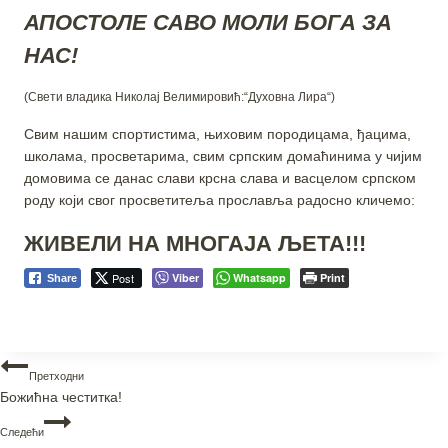
АПОСТОЛЕ САВО МОЛИ БОГА ЗА
НАС!
(Свети владика Николај Велимировић:“Духовна Лира“)
Свим нашим спортистима, њиховим породицама, ђацима,
школама, просветарима, свим српским домаћинима у чијим
домовима се данас слави крсна слава и васцелом српском
роду који свог просветитеља прославља радосно кличемо:
ЖИВЕЛИ НА МНОГАЈА ЉЕТА!!!
Post
Viber
Whatsapp
Print
Share
Претходни
Божићна честитка!
Следећи