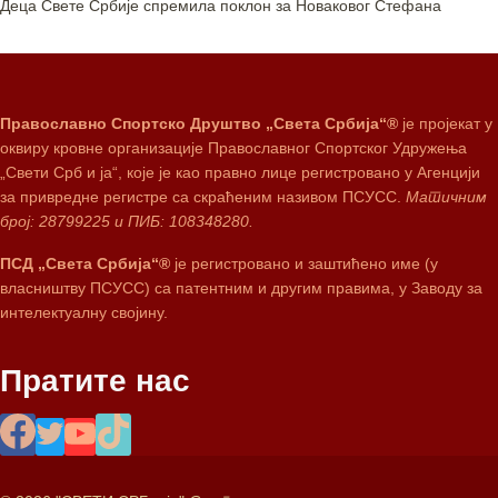
Деца Свете Србије спремила поклон за Новаковог Стефана
Православно Спортско Друштво „Света Србија“®
је пројекат у
оквиру кровне организације Православног Спортског Удружења
„Свети Срб и ја“, које је као правно лице регистровано у Агенцији
за привредне регистре са скраћеним називом ПСУСС.
Матичним
број: 28799225 и ПИБ: 108348280.
ПСД „Света Србија“®
је регистровано и заштићено име (у
власништву ПСУСС) са патентним и другим правима, у Заводу за
интелектуалну својину.
Пратите нас