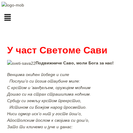
У част Светоме Сави
Подвижниче Саво, моли Бога за нас!
Венцима окићен победе и силе
Послуш’о си позив отаџбине миле:
С крстом и ‘ванђељем, оружијем моћним
Дошао си на страх страшилима ноћним.
Србију си земљу крстом прекрстио,
Истином си Божјом народ просветио.
Ниси одмор иск’о нит у госте пош’о,
Апостолским послом к својима си дош’о,
Зато ти кличемо и јуче и данас: