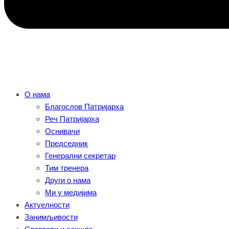
О нама
Благослов Патријарха
Реч Патријарха
Оснивачи
Председник
Генерални секретар
Тим тренера
Други о нама
Ми у медијима
Актуелности
Занимљивости