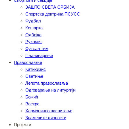
Спортови и секције
ЗАШТО СВЕТА СРБИЈА
Спортска доктрина ПСУСС
Фудбал
Кошарка
Одбојка
Рукомет
Футсал тим
Планинарење
Православље
Катихизис
Светиње
Лепота православља
Одговарања на литургији
Божић
Васкрс
Хармонично васпитање
Знамените личности
Пројекти