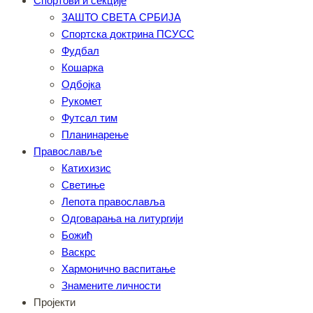
Спортови и секције
ЗАШТО СВЕТА СРБИЈА
Спортска доктрина ПСУСС
Фудбал
Кошарка
Одбојка
Рукомет
Футсал тим
Планинарење
Православље
Катихизис
Светиње
Лепота православља
Одговарања на литургији
Божић
Васкрс
Хармонично васпитање
Знамените личности
Пројекти