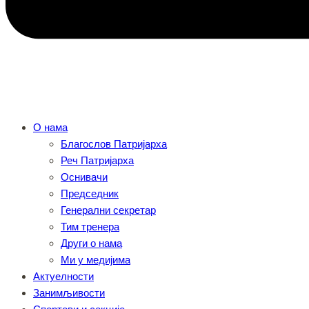
О нама
Благослов Патријарха
Реч Патријарха
Оснивачи
Председник
Генерални секретар
Тим тренера
Други о нама
Ми у медијима
Актуелности
Занимљивости