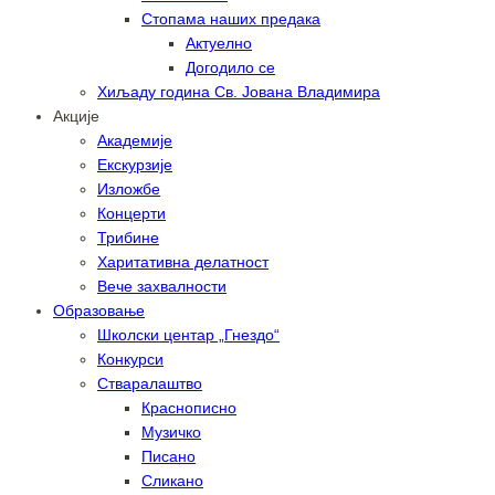
Стопама наших предака
Актуелно
Догодило се
Хиљаду година Св. Јована Владимира
Акције
Академије
Екскурзије
Изложбе
Концерти
Трибине
Харитативна делатност
Вече захвалности
Образовање
Школски центар „Гнездо“
Конкурси
Стваралаштво
Краснописно
Музичко
Писано
Сликано