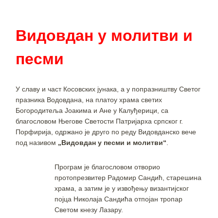
Видовдан у молитви и
песми
У славу и част Косовских јунака, а у попразништву Светог
празника Водовдана, на платоу храма светих
Богородитеља Јоакима и Ане у Калуђерици, са
благословом Његове Светости Патријарха српског г.
Порфирија, одржано је друго по реду Видовданско вече
под називом
„Видoвдан у песми и молитви“
.
Програм је благословом отворио
протопрезвитер Радомир Сандић, старешина
храма, а затим је у извођењу византијског
појца Николаја Сандића отпојан тропар
Светом кнезу Лазару.