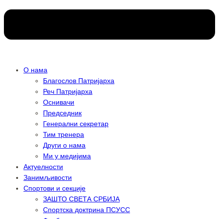
О нама
Благослов Патријарха
Реч Патријарха
Оснивачи
Председник
Генерални секретар
Тим тренера
Други о нама
Ми у медијима
Актуелности
Занимљивости
Спортови и секције
ЗАШТО СВЕТА СРБИЈА
Спортска доктрина ПСУСС