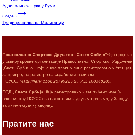
Адреналинска трка у Руми
Следећи
Традиционално на Милитарију
Православно Спортско Друштво „Света Србија“®
је пројекат
у оквиру кровне организације Православног Спортског Удружења
„Свети Срб и ја“, које је као правно лице регистровано у Агенцији
за привредне регистре са скраћеним називом
ПСУСС.
Матичним број: 28799225 и ПИБ: 108348280.
ПСД „Света Србија“®
је регистровано и заштићено име (у
власништву ПСУСС) са патентним и другим правима, у Заводу
за интелектуалну својину.
Пратите нас