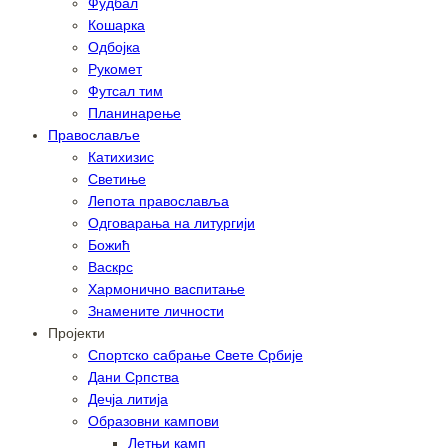
Фудбал
Кошарка
Одбојка
Рукомет
Футсал тим
Планинарење
Православље
Катихизис
Светиње
Лепота православља
Одговарања на литургији
Божић
Васкрс
Хармонично васпитање
Знамените личности
Пројекти
Спортско сабрање Свете Србије
Дани Српства
Дечја литија
Образовни кампови
Летњи камп