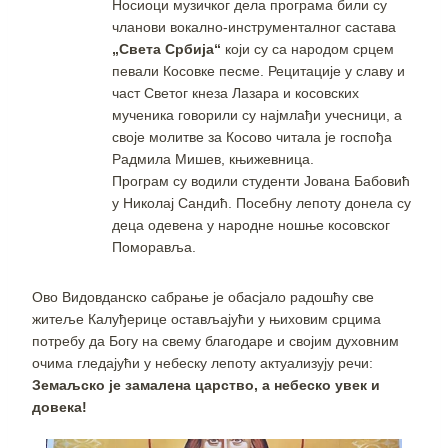
Носиоци музичког дела програма били су
чланови вокално-инструменталног састава
„Света Србија“
који су са народом срцем
певали Косовке песме. Рецитације у славу и
част Светог кнеза Лазара и косовских
мученика говорили су најмлађи учесници, а
своје молитве за Косово читала је госпођа
Радмила Мишев, књижевница.
Програм су водили студенти Јована Бабовић
у Николај Сандић. Посебну лепоту донела су
деца одевена у народне ношње косовског
Поморавља.
Ово Видовданско сабрање је обасјало радошћу све
житеље Калуђерице остављајући у њиховим срцима
потребу да Богу на свему благодаре и својим духовним
очима гледајући у небеску лепоту актуализују речи:
Земаљско је замалена царство, а небеско увек и
довека!