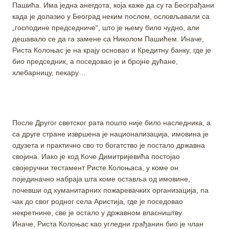
Пашића. Има једна анегдота, која каже да су га Београђани
када је долазио у Београд неким послом, ословљавали са
„господине председниче“, што је њему било чудно, али
дешавало се да га замене са Николом Пашићем. Иначе,
Риста Колоњас је на крају основао и Кредитну банку, где је
био председник, а поседовао је и бројне дућане,
хлебарницу, пекару…
После Другог светског рата пошто није било наследника, а
са друге стране извршена је национализација, имовина је
одузета и практично сво то богатство је постало државна
својина. Иако је код Коче Димитријевића постојао
својеручни тестамент Ристе Колоњаса, у коме он
појединачно набраја шта коме оставља од имовине,
почевши од хуманитарних пожаревачких организација, па
чак до свог родног села Аристија, где је поседовао
некретнине, све је остало у државном власништву.
Иначе, Риста Колоњас као угледни грађанин био је члан