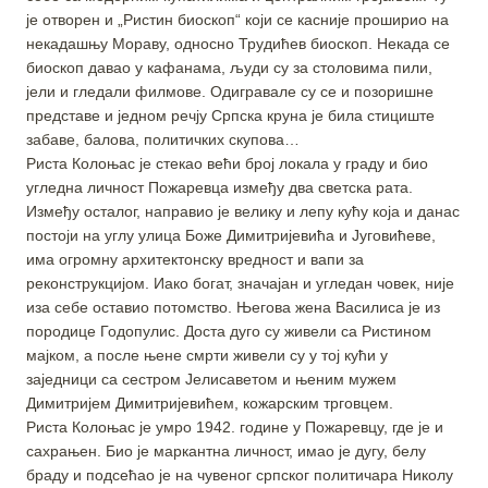
је отворен и „Ристин биоскоп“ који се касније проширио на
некадашњу Мораву, односно Трудићев биоскоп. Некада се
биоскоп давао у кафанама, људи су за столовима пили,
јели и гледали филмове. Одигравале су се и позоришне
представе и једном речју Српска круна је била стициште
забаве, балова, политичких скупова…
Риста Колоњас је стекао већи број локала у граду и био
угледна личност Пожаревца између два светска рата.
Између осталог, направио је велику и лепу кућу која и данас
постоји на углу улица Боже Димитријевића и Југовићеве,
има огромну архитектонску вредност и вапи за
реконструкцијом. Иако богат, значајан и угледан човек, није
иза себе оставио потомство. Његова жена Василиса је из
породице Годопулис. Доста дуго су живели са Ристином
мајком, а после њене смрти живели су у тој кући у
заједници са сестром Јелисаветом и њеним мужем
Димитријем Димитријевићем, кожарским трговцем.
Риста Колоњас је умро 1942. године у Пожаревцу, где је и
сахрањен. Био је маркантна личност, имао је дугу, белу
браду и подсећао је на чувеног српског политичара Николу