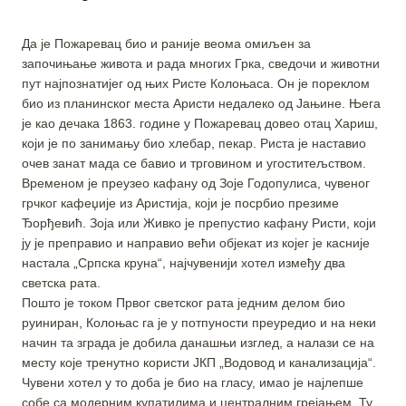
Да је Пожаревац био и раније веома омиљен за
започињање живота и рада многих Грка, сведочи и животни
пут најпознатијег од њих Ристе Колоњаса. Он је пореклом
био из планинског места Аристи недалеко од Јањине. Њега
је као дечака 1863. године у Пожаревац довео отац Хариш,
који је по занимању био хлебар, пекар. Риста је наставио
очев занат мада се бавио и трговином и угоститељством.
Временом је преузео кафану од Зоје Годопулиса, чувеног
грчког кафеџије из Аристија, који је посрбио презиме
Ђорђевић. Зоја или Живко је препустио кафану Ристи, који
ју је преправио и направио већи објекат из којег је касније
настала „Српска круна“, најчувенији хотел између два
светска рата.
Пошто је током Првог светског рата једним делом био
руиниран, Колоњас га је у потпуности преуредио и на неки
начин та зграда је добила данашњи изглед, а налази се на
месту које тренутно користи ЈКП „Водовод и канализација“.
Чувени хотел у то доба је био на гласу, имао је најлепше
собе са модерним купатилима и централним грејањем. Ту