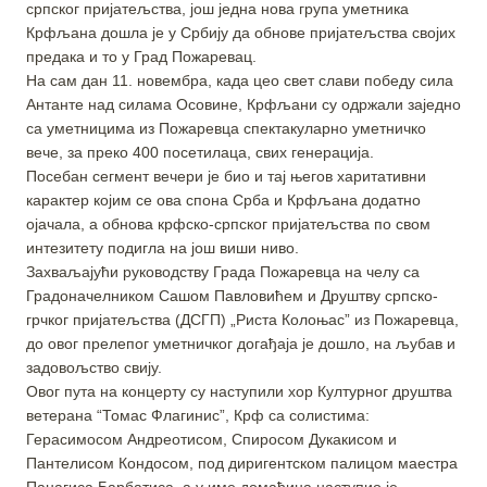
српског пријатељства, још једна нова група уметника
Крфљана дошла је у Србију да обнове пријатељства својих
предака и то у Град Пожаревац.
На сам дан 11. новембра, када цео свет слави победу сила
Антанте над силама Осовине, Крфљани су одржали заједно
са уметницима из Пожаревца спектакуларно уметничко
вече, за преко 400 посетилаца, свих генерација.
Посебан сегмент вечери је био и тај његов харитативни
карактер којим се ова спона Срба и Крфљана додатно
ојачала, а обнова крфско-српског пријатељства по свом
интезитету подигла на још виши ниво.
Захваљајући руководству Града Пожаревца на челу са
Градоначелником Сашом Павловићем и Друштву српско-
грчког пријатељства (ДСГП) „Риста Колоњас” из Пожаревца,
до овог прелепог уметничког догађаја је дошло, на љубав и
задовољство свију.
Овог пута на концерту су наступили хор Културног друштва
ветерана “Томас Флагинис”, Крф са солистима:
Герасимосом Андреотисом, Спиросом Дукакисом и
Пантелисом Кондосом, под диригентском палицом маестра
Панагиса Барбатиса, а у име домаћина наступио је