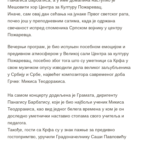
Мешовити хор Центра за Културу Пожаревац.
Иначе, сам овај дан сећања на јунаке Првог светског рата,
почео још у преподневним сатима, када је одржана
свечаност испред споменика Српском војнику у центру
Пожаревца.
Вечерњи програм, је био испуњен посебном емоцијом и
предивном атмосфером у Великој сали Центра за културу
Пожаревац, посебно због тога што су уметници са Крфа у
свом музичком опусу изводили дела великог заљубљеника
у Србију и Србе, највећег композитора савременог доба
Грчке: Микиса Теодоракиса.
На самом концерту додељена је Грамата, диригенту
Панагису Барбатису, који је био најбољи ученик Микиса
Теодоракиса, као вид једног белега времена у ком је он
доследно уметнички наставио стопама свого учитеља и
педагога.
Такође, гости са Крфа су у знак пажње за предивно
гостопримтво, уручили Градоначелнику Саши Павловићу