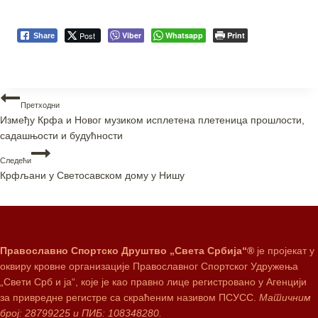
Post
Viber
Whatsapp
Print
Share
Претходни
Између Крфа и Новог музиком исплетена плетеница прошлости,
садашњости и будућности
Следећи
Крфљани у Светосавском дому у Нишу
Православно Спортско Друштво „Света Србија“®
је пројекат у
оквиру кровне организације Православног Спортског Удружења
„Свети Срб и ја“, које је као правно лице регистровано у Агенцији
за привредне регистре са скраћеним називом ПСУСС.
Матичним
број: 28799225 и ПИБ: 108348280.