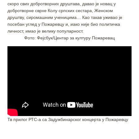
скоро свих добротворних друштава, давао је новац у
добротворне сврхе Колу српских сестара, Женском
друштву, сиромашним ученицима… Као такав уживао је
посебан углед у Пожаревцу и, иако није био политичка
личност, имао је велику популарност.
Фото: Фејсбук/Центар за културу Пожаревац
Тв прилог РТС-а са Задужбинарског концерта у Пожаревцу