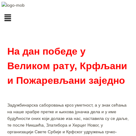
На дан победе у
Великом рату, Крфљани
и Пожаревљани заједно
Задужбинарска саборовања кроз уметност, а у знак сећања
на наше храбре претке и њихова јуначка дела и у име
будућности оних који долазе иза нас, наставила су се даље,
те после Никшића, Златибора и Херцег Новог, у
организацији Свете Србије и Крфског удружења грчко-