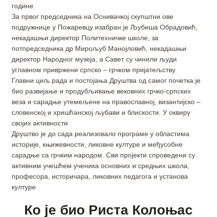
године.
За првог председника на Оснивачкој скупштни ове
подружнице у Пожаревцу изабран је Љубиша Обрадовић,
некадашњи директор Политехничке школе, за
потпредседника др Мирољуб Манојловић, некадашњи
директор Народног музеја, а Савет су чинили људи
углавном привржени српско – грчком пријатељству.
Главни циљ рада и постојања Друштва од самог почетка је
био развијање и продубљивање вековних грчко-српских
веза и сарадње утемељене на православној, византијско –
словенској и хришћанској љубави и блискости. У оквиру
својих активности
Друштво је до сада реализовало програме у областима
историје, књижевности, ликовне културе и међусобне
сарадње са грчким народом. Сви пројекти спроведени су
активним учешћем ученика основних и средњих школа,
професора, историчара, ликовних педагога и установа
културе
Ко је био Риста Колоњас