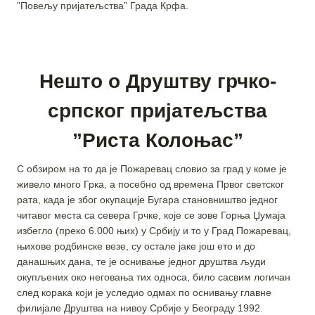
”Повељу пријатељства” Града Крфа.
Нешто о Друштву грчко-
српског пријатељства
”Риста Колоњас”
С обзиром на то да је Пожаревац словио за град у коме је
живело много Грка, а посебно од времена Првог светског
рата, када је због окупације Бугара становништво једног
читавог места са севера Грчке, које се зове Горња Џумаја
избегло (преко 6.000 њих) у Србију и то у Град Пожаревац,
њихове родбинске везе, су остале јаке још ето и до
данашњих дана, те је оснивање једног друштва људи
окупљених око неговања тих односа, било сасвим логичан
след корака који је уследио одмах по оснивању главне
филијале Друштва на нивоу Србије у Београду 1992.