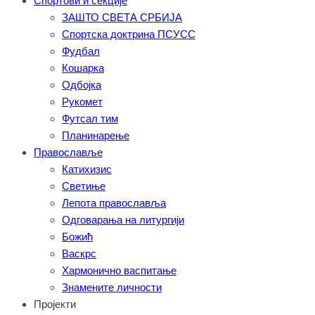
Спортови и секције
ЗАШТО СВЕТА СРБИЈА
Спортска доктрина ПСУСС
Фудбал
Кошарка
Одбојка
Рукомет
Футсал тим
Планинарење
Православље
Катихизис
Светиње
Лепота православља
Одговарања на литургији
Божић
Васкрс
Хармонично васпитање
Знамените личности
Пројекти