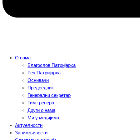
О нама
Благослов Патријарха
Реч Патријарха
Оснивачи
Председник
Генерални секретар
Тим тренера
Други о нама
Ми у медијима
Актуелности
Занимљивости